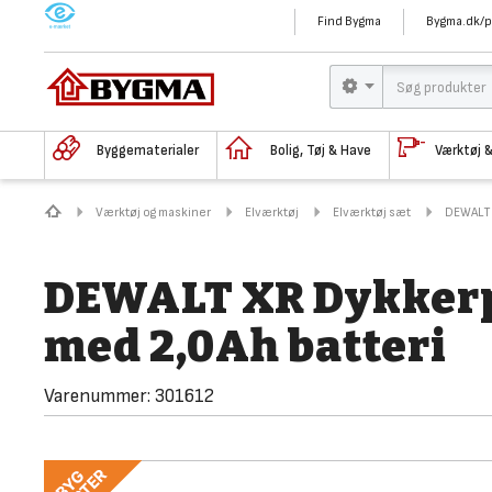
M
Find Bygma
Bygma.dk/p
Byggematerialer
Bolig, Tøj & Have
Værktøj 
Værktøj og maskiner
Elværktøj
Elværktøj sæt
DEWALT 
DEWALT XR Dykkerp
med 2,0Ah batteri
Varenummer:
301612