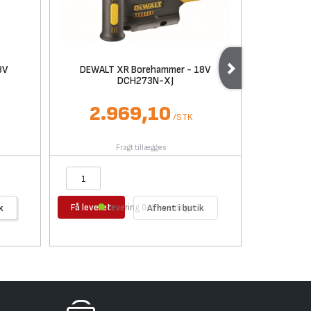
8V
DEWALT XR Borehammer - 18V
DEWALT XR
DCH273N-XJ
2.969,10
1
/
STK
Fragt tillægges
Få leveret
Få levere
k
Levering 0-1 hverdage
Afhent i butik