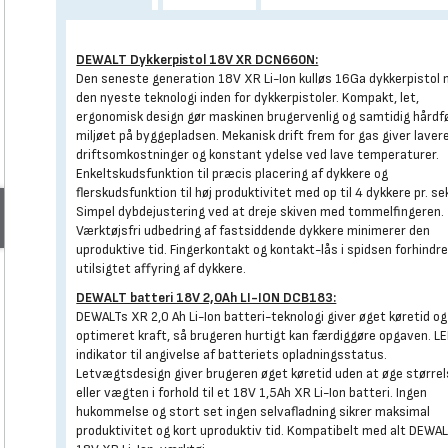
DEWALT Dykkerpistol 18V XR DCN660N:
Den seneste generation 18V XR Li-Ion kulløs 16Ga dykkerpistol
den nyeste teknologi inden for dykkerpistoler. Kompakt, let,
ergonomisk design gør maskinen brugervenlig og samtidig hårdfør
miljøet på byggepladsen. Mekanisk drift frem for gas giver laver
driftsomkostninger og konstant ydelse ved lave temperaturer.
Enkeltskudsfunktion til præcis placering af dykkere og
flerskudsfunktion til høj produktivitet med op til 4 dykkere pr. se
Simpel dybdejustering ved at dreje skiven med tommelfingeren.
Værktøjsfri udbedring af fastsiddende dykkere minimerer den
uproduktive tid. Fingerkontakt og kontakt-lås i spidsen forhindre
utilsigtet affyring af dykkere.
DEWALT batteri 18V 2,0Ah LI-ION DCB183:
DEWALTs XR 2,0 Ah Li-Ion batteri-teknologi giver øget køretid og
optimeret kraft, så brugeren hurtigt kan færdiggøre opgaven. L
indikator til angivelse af batteriets opladningsstatus.
Letvægtsdesign giver brugeren øget køretid uden at øge større
eller vægten i forhold til et 18V 1,5Ah XR Li-Ion batteri. Ingen
hukommelse og stort set ingen selvafladning sikrer maksimal
produktivitet og kort uproduktiv tid. Kompatibelt med alt DEWA