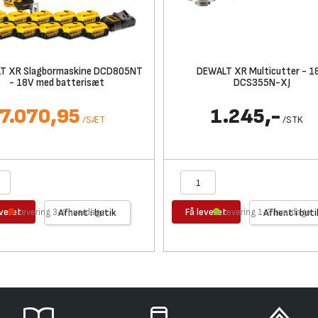
T XR Slagbormaskine DCD805NT
DEWALT XR Multicutter - 1
- 18V med batterisæt
DCS355N-XJ
7.070,95
1.245,-
/
SÆT
/
STK
everet
Få leveret
Levering 3-4 hverdage
Afhent i butik
Levering 1-2 hverdage
Afhent i buti