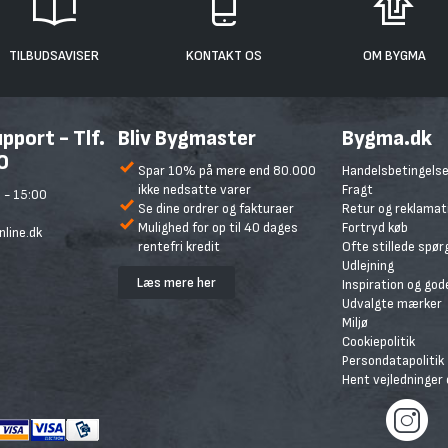
TILBUDSAVISER
KONTAKT OS
OM BYGMA
port - Tlf.
Bliv Bygmaster
Bygma.dk
0
Spar 10% på mere end 80.000
Handelsbetingelse
ikke nedsatte varer
Fragt
 - 15:00
Se dine ordrer og fakturaer
Retur og reklamat
Mulighed for op til 40 dages
Fortryd køb
line.dk
rentefri kredit
Ofte stillede spø
Udlejning
Læs mere her
Inspiration og god
Udvalgte mærker
Miljø
Cookiepolitik
Persondatapolitik
Hent vejledninger