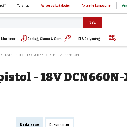
roff
Tøjshop
Aviser og kataloger
Aktuelle kampagne
Ans
Søg
& Maskiner
Beslag, Skruer & Søm
El & Belysning
XR Dykkerpistol - 18V DCN660N-XJ med 2,0Ah batteri
istol - 18V DCN660N-
Beskrivelse
Dokumenter