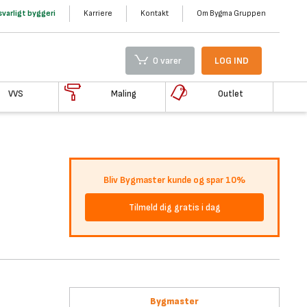
varligt byggeri
Karriere
Kontakt
Om Bygma Gruppen
0 varer
LOG IND
VVS
Maling
Outlet
Bliv Bygmaster kunde og spar 10%
Tilmeld dig gratis i dag
Bygmaster