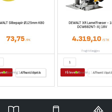
WALT Slibepapir Ø125mm K80
DEWALT XR Lamelfræser - 
DCW682NT-XJ 18V
73,75
4.319,10
/
PK
/
STK
Fragt tillægges
everet
Få leveret
Levering 1-2 hverdage
Afhent i butik
Levering 1-2 hverdage
Afhent i buti