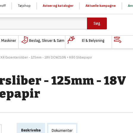
roff
Tøjshop
Aviser og kataloger
Aktuelle kampagne
Ans
Søg
& Maskiner
Beslag, Skruer & Søm
El & Belysning
XR Excentersliber - 125mm - 18V DCW210N + K80 Slibepapir
sliber - 125mm - 18V
epapir
Beskrivelse
Dokumenter