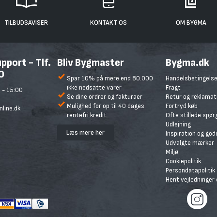
TILBUDSAVISER
KONTAKT OS
OM BYGMA
port - Tlf.
Bliv Bygmaster
Bygma.dk
0
Spar 10% på mere end 80.000
Handelsbetingelse
ikke nedsatte varer
Fragt
 - 15:00
Se dine ordrer og fakturaer
Retur og reklamat
Mulighed for op til 40 dages
Fortryd køb
line.dk
rentefri kredit
Ofte stillede spø
Udlejning
Læs mere her
Inspiration og god
Udvalgte mærker
Miljø
Cookiepolitik
Persondatapolitik
Hent vejledninger