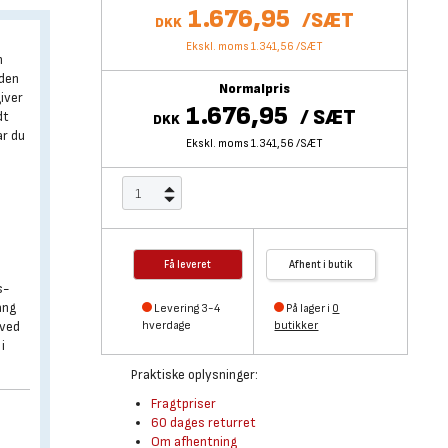
1.676,95
/
SÆT
DKK
Ekskl. moms 1.341,56
/
SÆT
n
uden
Normalpris
giver
1.676,95
/
SÆT
dt
DKK
ar du
Ekskl. moms 1.341,56
/
SÆT
Få leveret
Afhent i butik
s-
ang
Levering 3-4
På lager i
0
 ved
hverdage
butikker
i
Praktiske oplysninger:
Fragtpriser
60 dages returret
Om afhentning