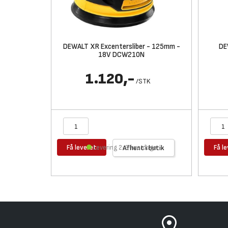
DEWALT XR Excentersliber - 125mm -
DE
18V DCW210N
1.120,-
/
STK
Få leveret
Få l
Levering 2-3 hverdage
Afhent i butik