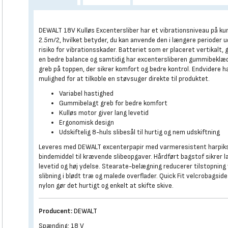
DEWALT 18V Kulløs Excentersliber har et vibrationsniveau på ku
2.5m/2, hvilket betyder, du kan anvende den i længere perioder 
risiko for vibrationsskader. Batteriet som er placeret vertikalt, 
en bedre balance og samtidig har excentersliberen gummibeklæ
greb på toppen, der sikrer komfort og bedre kontrol. Endvidere h
mulighed for at tilkoble en støvsuger direkte til produktet.
Variabel hastighed
Gummibelagt greb for bedre komfort
Kulløs motor giver lang levetid
Ergonomisk design
Udskiftelig 8-huls slibesål til hurtig og nem udskiftning
Leveres med DEWALT excenterpapir med varmeresistent harpik
bindemiddel til krævende slibeopgaver. Hårdført bagstof sikrer l
levetid og høj ydelse. Stearate-belægning reducerer tilstopning
slibning i blødt træ og malede overflader. Quick Fit velcrobagside 
nylon gør det hurtigt og enkelt at skifte skive.
Producent:
DEWALT
Spænding: 18 V