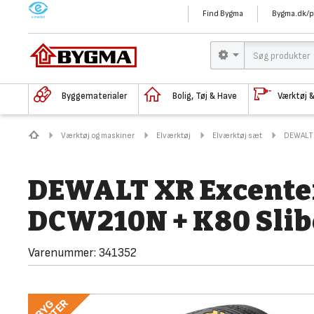
M
Find Bygma
Bygma.dk/p
Byggematerialer
Bolig, Tøj & Have
Værktøj 
Værktøj og maskiner
Elværktøj
Elværktøj sæt
DEWALT 
DEWALT XR Excenter
DCW210N + K80 Slib
Varenummer:
341352