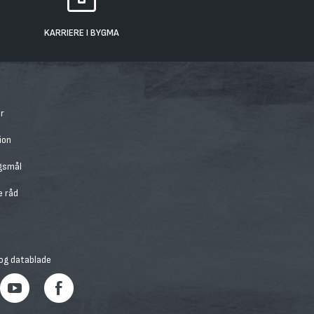
KARRIERE I BYGMA
r
ion
rgsmål
e råd
 og datablade