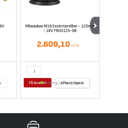
18V
Milwaukee M18 Excentersliber - 125mm
DEWALT O
- 18V FROS125-0B
2.609,10
5.
/
STK
Få leveret
Få levere
k
Levering 1-2 hverdage
Afhent i butik