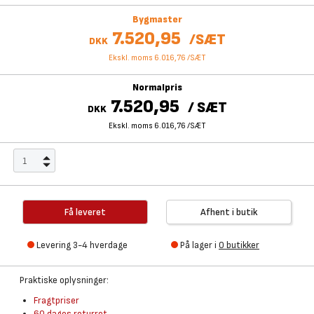
Bygmaster
7.520,95
/
SÆT
DKK
Ekskl. moms 6.016,76
/
SÆT
Normalpris
7.520,95
/
SÆT
DKK
Ekskl. moms 6.016,76
/
SÆT
Få leveret
Afhent i butik
Levering 3-4 hverdage
På lager i
0 butikker
Praktiske oplysninger:
Fragtpriser
60 dages returret