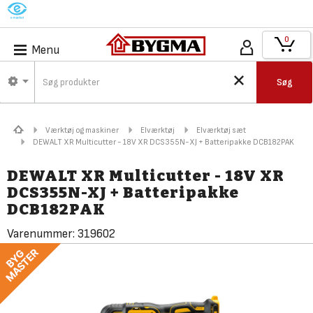
M
0
Menu
Søg
Værktøj og maskiner
Elværktøj
Elværktøj sæt
DEWALT XR Multicutter - 18V XR DCS355N-XJ + Batteripakke DCB182PAK
DEWALT XR Multicutter - 18V XR
DCS355N-XJ + Batteripakke
DCB182PAK
Varenummer:
319602