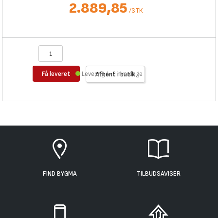
2.889,85
/
STK
Få leveret
Levering 1-2 hverdage
Afhent i butik
FIND BYGMA
TILBUDSAVISER