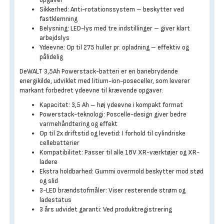
Sikkerhed: Anti-rotationssystem – beskytter ved
fastklemning
Belysning: LED-lys med tre indstillinger – giver klart
arbejdslys
Ydeevne: Op til 275 huller pr. opladning – effektiv og
pålidelig
DeWALT 3,5Ah Powerstack-batteri er en banebrydende
energikilde, udviklet med litium-ion-poseceller, som leverer
markant forbedret ydeevne til krævende opgaver.
Kapacitet: 3,5 Ah – høj ydeevne i kompakt format
Powerstack-teknologi: Poscelle-design giver bedre
varmehåndtering og effekt
Op til 2x driftstid og levetid: I forhold til cylindriske
cellebatterier
Kompatibilitet: Passer til alle 18V XR-værktøjer og XR-
ladere
Ekstra holdbarhed: Gummi overmold beskytter mod stød
og slid
3-LED brændstofmåler: Viser resterende strøm og
ladestatus
3 års udvidet garanti: Ved produktregistrering