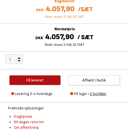
Bygmaster
4.057,90
/
SÆT
DKK
Ekskl. moms 3.246,32
/
SÆT
Normalpris
4.057,90
/
SÆT
DKK
Ekskl. moms 3.246,32
/
SÆT
Få leveret
Afhent i butik
Levering 3-4 hverdage
På lager i
0 butikker
Praktiske oplysninger:
Fragtpriser
60 dages returret
Om afhentning