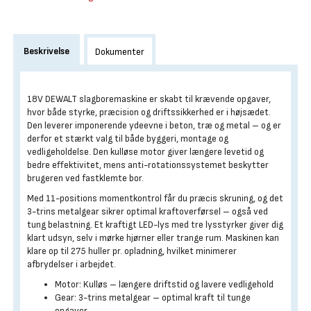
Beskrivelse
Dokumenter
18V DEWALT slagboremaskine er skabt til krævende opgaver,
hvor både styrke, præcision og driftssikkerhed er i højsædet.
Den leverer imponerende ydeevne i beton, træ og metal – og er
derfor et stærkt valg til både byggeri, montage og
vedligeholdelse. Den kulløse motor giver længere levetid og
bedre effektivitet, mens anti-rotationssystemet beskytter
brugeren ved fastklemte bor.
Med 11-positions momentkontrol får du præcis skruning, og det
3-trins metalgear sikrer optimal kraftoverførsel – også ved
tung belastning. Et kraftigt LED-lys med tre lysstyrker giver dig
klart udsyn, selv i mørke hjørner eller trange rum. Maskinen kan
klare op til 275 huller pr. opladning, hvilket minimerer
afbrydelser i arbejdet.
Motor: Kulløs – længere driftstid og lavere vedligehold
Gear: 3-trins metalgear – optimal kraft til tunge
opgaver