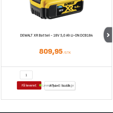
DEWALT XR Batteri - 18V 5,0 Ah LI-ON DCB184
809,95
/
STK
Få leveret
Levering 1-2 hverdage
Afhent i butik