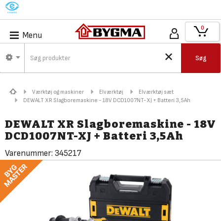
M
0
Menu
Søg
Værktøj og maskiner
Elværktøj
Elværktøj sæt
DEWALT XR Slagboremaskine - 18V DCD1007NT-XJ + Batteri 3,5Ah
DEWALT XR Slagboremaskine - 18V
DCD1007NT-XJ + Batteri 3,5Ah
Varenummer:
345217