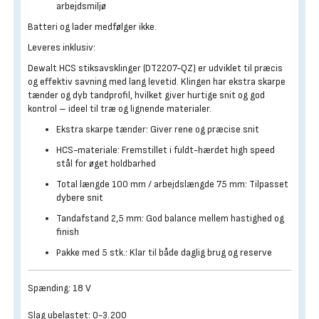
arbejdsmiljø
Batteri og lader medfølger ikke.
Leveres inklusiv:
Dewalt HCS stiksavsklinger (DT2207-QZ) er udviklet til præcis
og effektiv savning med lang levetid. Klingen har ekstra skarpe
tænder og dyb tandprofil, hvilket giver hurtige snit og god
kontrol – ideel til træ og lignende materialer.
Ekstra skarpe tænder: Giver rene og præcise snit
HCS-materiale: Fremstillet i fuldt-hærdet high speed
stål for øget holdbarhed
Total længde 100 mm / arbejdslængde 75 mm: Tilpasset
dybere snit
Tandafstand 2,5 mm: God balance mellem hastighed og
finish
Pakke med 5 stk.: Klar til både daglig brug og reserve
Spænding: 18 V
Slag ubelastet: 0-3.200