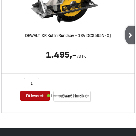
DEWALT XR Kulfri Rundsav - 18V DCS565N-XJ
1.495,-
/
STK
Få leveret
Levering 1-2 hverdage
Afhent i butik