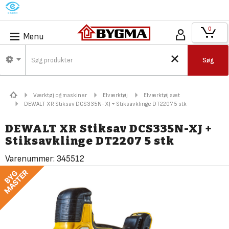
M
0
Menu
Søg
Værktøj og maskiner
Elværktøj
Elværktøj sæt
DEWALT XR Stiksav DCS335N-XJ + Stiksavklinge DT2207 5 stk
DEWALT XR Stiksav DCS335N-XJ +
Stiksavklinge DT2207 5 stk
Varenummer:
345512