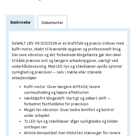
Beskrivelse
Dokumenter
DeWALT 18V XR DCS335N er en kraftfuld og præcis stiksav med
kulfri motor, skabt til krævende opgaver og professionelt brug.
Den lave vibration og det forbedrede klingefæste gør den ideel
til både præcise snit og længere arbejdsopgaver, særligt ved
underhåndssavning. Med LED-lys og støvblæser opnås optimal
synlighed og præcision – selv i mørke eller støvede
arbejdsmiljøer.
Kulfri motor: Giver længere driftstid, lavere
varmeudvikling og højere effektivitet
Værktøjsfrit klingeskift: Hurtigt og sikkert skift –
forbedret fastholdelse for præcision
Meget lav vibration: Giver bedre komfort og kontrol
under arbejdet
To LED-lys og støvblæser: Øger synligheden og holder
snitlinjen ren
Airlock-kompatibel: Kan tilsluttes støvsuger for renere