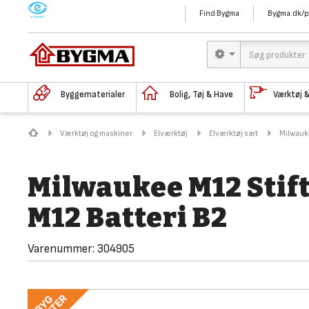
M
Find Bygma
Bygma.dk/p
Byggematerialer
Bolig, Tøj & Have
Værktøj 
Værktøj og maskiner
Elværktøj
Elværktøj sæt
Milwauke
Milwaukee M12 Stift
M12 Batteri B2
Varenummer:
304905