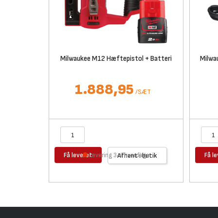
Milwaukee M12 Hæftepistol + Batteri
Milwa
1.888,95
/
SÆT
Få leveret
Få l
Levering 3-4 hverdage
Afhent i butik