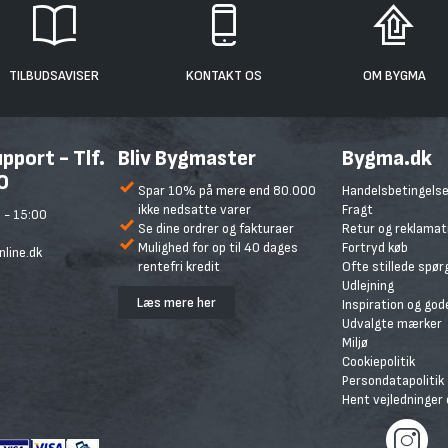
TILBUDSAVISER
KONTAKT OS
OM BYGMA
port - Tlf.
Bliv Bygmaster
Bygma.dk
0
Spar 10% på mere end 80.000
Handelsbetingelse
ikke nedsatte varer
Fragt
 - 15:00
Se dine ordrer og fakturaer
Retur og reklamat
Mulighed for op til 40 dages
Fortryd køb
line.dk
rentefri kredit
Ofte stillede spø
Udlejning
Læs mere her
Inspiration og god
Udvalgte mærker
Miljø
Cookiepolitik
Persondatapolitik
Hent vejledninger