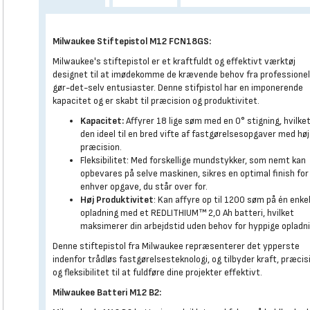
Milwaukee Stiftepistol M12 FCN18GS:
Milwaukee's stiftepistol er et kraftfuldt og effektivt værktøj
designet til at imødekomme de krævende behov fra professionel
gør-det-selv entusiaster. Denne stifpistol har en imponerende
kapacitet og er skabt til præcision og produktivitet.
Kapacitet:
Affyrer 18 lige søm med en 0° stigning, hvilke
den ideel til en bred vifte af fastgørelsesopgaver med høj
præcision.
Fleksibilitet: Med forskellige mundstykker, som nemt kan
opbevares på selve maskinen, sikres en optimal finish for
enhver opgave, du står over for.
Høj Produktivitet
: Kan affyre op til 1200 søm på én enke
opladning med et REDLITHIUM™ 2,0 Ah batteri, hvilket
maksimerer din arbejdstid uden behov for hyppige opladni
Denne stiftepistol fra Milwaukee repræsenterer det ypperste
indenfor trådløs fastgørelsesteknologi, og tilbyder kraft, præcis
og fleksibilitet til at fuldføre dine projekter effektivt.
Milwaukee Batteri M12 B2: