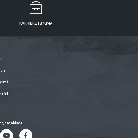
KARRIERE I BYGMA
r
ion
rgsmål
e råd
 og datablade