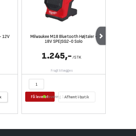
- 12V
Milwaukee M18 Bluetooth Højtaler -
Milwaukee 
18V SPEJSG2-0 Solo
- 12V FDD
1.245,-
2.
/
STK
Fragt tillægges
Få leveret
Få levere
k
Levering 1-2 hverdage
Afhent i butik