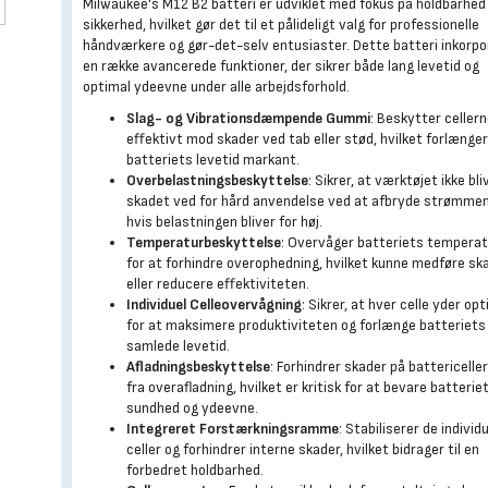
Milwaukee's M12 B2 batteri er udviklet med fokus på holdbarhed
sikkerhed, hvilket gør det til et pålideligt valg for professionelle
håndværkere og gør-det-selv entusiaster. Dette batteri inkorpo
en række avancerede funktioner, der sikrer både lang levetid og
optimal ydeevne under alle arbejdsforhold.
Slag- og Vibrationsdæmpende Gummi
: Beskytter celler
effektivt mod skader ved tab eller stød, hvilket forlænge
batteriets levetid markant.
Overbelastningsbeskyttelse
: Sikrer, at værktøjet ikke bli
skadet ved for hård anvendelse ved at afbryde strømmen
hvis belastningen bliver for høj.
Temperaturbeskyttelse
: Overvåger batteriets tempera
for at forhindre overophedning, hvilket kunne medføre sk
eller reducere effektiviteten.
Individuel Celleovervågning
: Sikrer, at hver celle yder op
for at maksimere produktiviteten og forlænge batteriets
samlede levetid.
Afladningsbeskyttelse
: Forhindrer skader på battericelle
fra overafladning, hvilket er kritisk for at bevare batterie
sundhed og ydeevne.
Integreret Forstærkningsramme
: Stabiliserer de individ
celler og forhindrer interne skader, hvilket bidrager til en
forbedret holdbarhed.