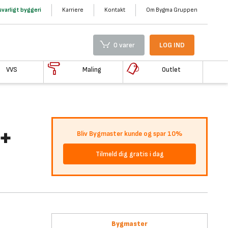
varligt byggeri
Karriere
Kontakt
Om Bygma Gruppen
0 varer
LOG IND
VVS
Maling
Outlet
 +
Bliv Bygmaster kunde og spar 10%
Tilmeld dig gratis i dag
Bygmaster