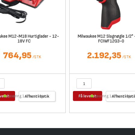
ukee M12-M18 Hurtiglader - 12-
Milwaukee M12 Slagnøgle 1/2" 
18V FC
FCIWF12G3-0
764,95
2.192,35
/
STK
/
STK
everet
Få leveret
Levering 1-2 hverdage
Afhent i butik
Levering 1-2 hverdage
Afhent i buti