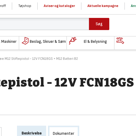
roff
Tøjshop
Aviser og kataloger
Aktuelle kampagne
Ans
Søg
& Maskiner
Beslag, Skruer & Søm
El & Belysning
e M12 Stiftepistol - 12V FCN18GS + M12 Batteri B2
epistol - 12V FCN18GS
Beskrivelse
Dokumenter