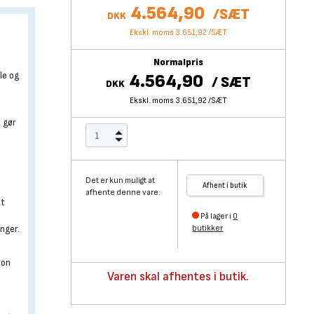
4.564,90
/
SÆT
DKK
Ekskl. moms 3.651,92
/
SÆT
Normalpris
le og
4.564,90
/
SÆT
DKK
Ekskl. moms 3.651,92
/
SÆT
t gør
Det er kun muligt at
Afhent i butik
afhente denne vare.
lt
På lager i
0
nger.
butikker
ion
Varen skal afhentes i butik.