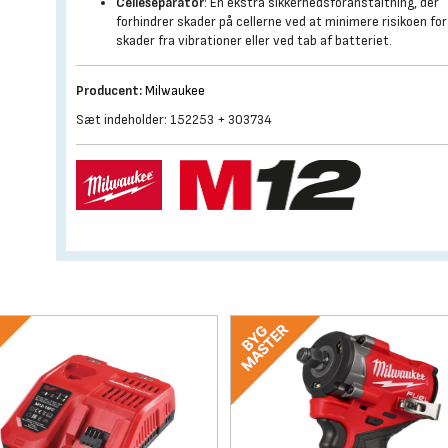
Celleseparator
: En ekstra sikkerhedsforanstaltning, der
forhindrer skader på cellerne ved at minimere risikoen for
skader fra vibrationer eller ved tab af batteriet.
Producent:
Milwaukee
Sæt indeholder: 152253 + 303734