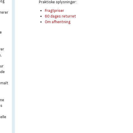
 og
Praktiske oplysninger:
Fragtpriser
rerer
60 dages returret
Om afhentning
ne
r
ver
,
tur
ade
timalt
rne
ts
uelle