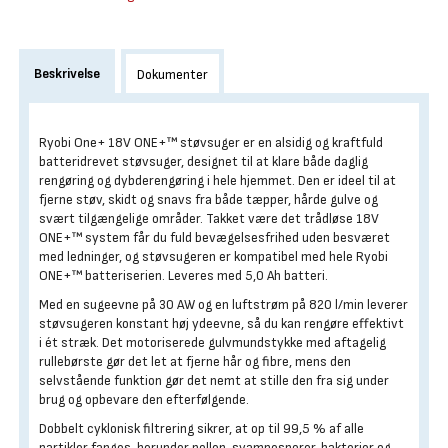
Beskrivelse
Dokumenter
Ryobi One+ 18V ONE+™ støvsuger er en alsidig og kraftfuld
batteridrevet støvsuger, designet til at klare både daglig
rengøring og dybderengøring i hele hjemmet. Den er ideel til at
fjerne støv, skidt og snavs fra både tæpper, hårde gulve og
svært tilgængelige områder. Takket være det trådløse 18V
ONE+™ system får du fuld bevægelsesfrihed uden besværet
med ledninger, og støvsugeren er kompatibel med hele Ryobi
ONE+™ batteriserien. Leveres med 5,0 Ah batteri.
Med en sugeevne på 30 AW og en luftstrøm på 820 l/min leverer
støvsugeren konstant høj ydeevne, så du kan rengøre effektivt
i ét stræk. Det motoriserede gulvmundstykke med aftagelig
rullebørste gør det let at fjerne hår og fibre, mens den
selvstående funktion gør det nemt at stille den fra sig under
brug og opbevare den efterfølgende.
Dobbelt cyklonisk filtrering sikrer, at op til 99,5 % af alle
partikler fanges, herunder pollen, svampesporer, bakterier og