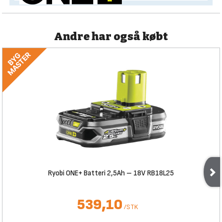
Andre har også købt
Ryobi ONE+ Batteri 2,5Ah – 18V RB18L25
539,10
/
STK