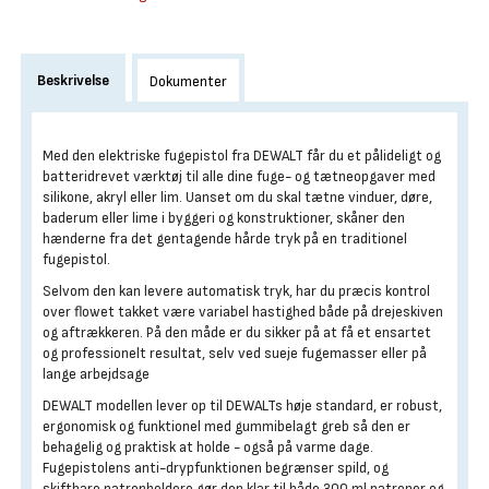
Beskrivelse
Dokumenter
Med den elektriske fugepistol fra DEWALT får du et pålideligt og
batteridrevet værktøj til alle dine fuge- og tætneopgaver med
silikone, akryl eller lim. Uanset om du skal tætne vinduer, døre,
baderum eller lime i byggeri og konstruktioner, skåner den
hænderne fra det gentagende hårde tryk på en traditionel
fugepistol.
Selvom den kan levere automatisk tryk, har du præcis kontrol
over flowet takket være variabel hastighed både på drejeskiven
og aftrækkeren. På den måde er du sikker på at få et ensartet
og professionelt resultat, selv ved sueje fugemasser eller på
lange arbejdsage
DEWALT modellen lever op til DEWALTs høje standard, er robust,
ergonomisk og funktionel med gummibelagt greb så den er
behagelig og praktisk at holde - også på varme dage.
Fugepistolens anti-drypfunktionen begrænser spild, og
skiftbare patronholdere gør den klar til både 300 ml patroner og