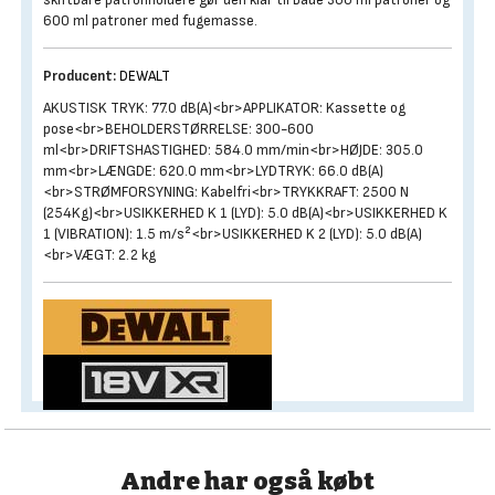
600 ml patroner med fugemasse.
Producent:
DEWALT
AKUSTISK TRYK: 77.0 dB(A)<br>APPLIKATOR: Kassette og
pose<br>BEHOLDERSTØRRELSE: 300-600
ml<br>DRIFTSHASTIGHED: 584.0 mm/min<br>HØJDE: 305.0
mm<br>LÆNGDE: 620.0 mm<br>LYDTRYK: 66.0 dB(A)
<br>STRØMFORSYNING: Kabelfri<br>TRYKKRAFT: 2500 N
(254Kg)<br>USIKKERHED K 1 (LYD): 5.0 dB(A)<br>USIKKERHED K
1 (VIBRATION): 1.5 m/s²<br>USIKKERHED K 2 (LYD): 5.0 dB(A)
<br>VÆGT: 2.2 kg
Andre har også købt