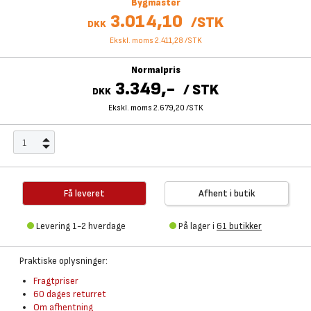
Bygmaster
3.014,10
/
STK
DKK
Ekskl. moms 2.411,28
/
STK
Normalpris
3.349,-
/
STK
DKK
Ekskl. moms 2.679,20
/
STK
Få leveret
Afhent i butik
Levering 1-2 hverdage
På lager i
61 butikker
Praktiske oplysninger:
Fragtpriser
60 dages returret
Om afhentning