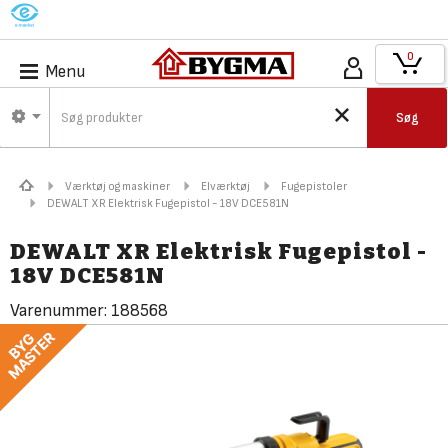
M
0
Menu
Søg
Værktøj og maskiner
Elværktøj
Fugepistoler
DEWALT XR Elektrisk Fugepistol - 18V DCE581N
DEWALT XR Elektrisk Fugepistol -
18V DCE581N
Varenummer:
188568