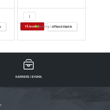
Få leveret
Få levere
k
Levering 1-2 hverdage
Afhent i butik
KARRIERE I BYGMA
r