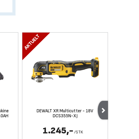
skine
DEWALT XR Multicutter - 18V
DEWALT XR
,0AH
DCS355N-XJ
1.245,-
1
/
STK