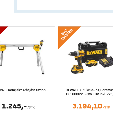
ALT Kompakt Arbejdsstation
DEWALT XR Skrue- og Borema
DCD800P2T-QW 18V Inkl. 2x5
Batterier
1.245,-
3.194,10
/
STK
/
STK