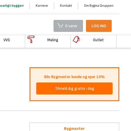
varligt byggeri
Karriere
Kontakt
Om Bygma Gruppen
0 varer
LOG IND
VVS
Maling
Outlet
Bliv Bygmaster kunde og spar 10%
Tilmeld dig gratis i dag
Bygmaster