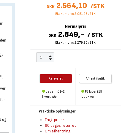
2.564,10
/
STK
DKK
Ekskl. moms 2.051,28
/
STK
er
Normalpris
2.849,-
/
STK
DKK
 den
Ekskl. moms 2.279,20
/
STK
ige
°,
Få leveret
Afhent i butik
aver
Levering 1-2
På lager i
15
hverdage
butikker
for
Praktiske oplysninger:
d og
Fragtpriser
60 dages returret
Om afhentning