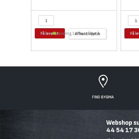
Få leveret
Få l
Levering 1-2 hverdage
Afhent i butik
FIND BYGMA
Webshop sup
44 54 17 3