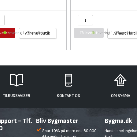
everet
Få leveret
Levering 1-3 hverdage
Afhent i butik
Levering 1-2 hverdage
Afhent i buti
TILBUDSAVISER
KONTAKT OS
OM BYGMA
port - Tlf.
Bliv Bygmaster
Bygma.dk
0
Spar 10% på mere end 80.000
Handelsbetingelse
ikke nedsatte varer
Fragt