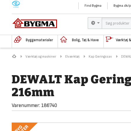
M
Find Bygma
Bygma.dk/p
Byggematerialer
Bolig, Tøj & Have
Værktøj 
Værktøj og maskiner
Elværktøj
Kap Geringssav
DEWAL
DEWALT Kap Gering
216mm
Varenummer:
186740