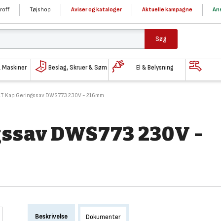
roff
Tøjshop
Aviser og kataloger
Aktuelle kampagne
Ans
Søg
& Maskiner
Beslag, Skruer & Søm
El & Belysning
T Kap Geringssav DWS773 230V - 216mm
ssav DWS773 230V -
Beskrivelse
Dokumenter