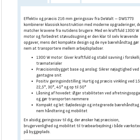
Effektiv og præcis 216 mm geringssav fra DeWalt – DWS773
kombinerer klassisk konstruktion med moderne opgraderinger, d
matcher kravene fra nutidens brugere. Med en kraftfuld 1300 W
motor og forbedret støvudsugning er den klar til selv krævende
opgaver, mens det kompakte design og de nye bærehåndtag gør
nem at transportere mellem arbejdspladser.
1300 W motor: Giver kraftfuld og stabil savning i forskell
træmaterialer
Præcisionsbygget base og anslag: Sikrer nøjagtighed ved
gentagne snit
Positiv geringsindstilling: Hurtig og præcis vinkling ved 15
22,5°, 30°, 45° og op til 50°
Låsning af hovedet: Øger stabiliteten ved afretningsopg
og gør transporten nemmere
Kompakt og let: Bøjledesign og integrerede bærehåndtag 
nem håndtering og mobilitet
En alsidig geringssav til dig, der ønsker høj præcision,
brugervenlighed og mobilitet til træbearbejdning i både værkste
på byggeplads.