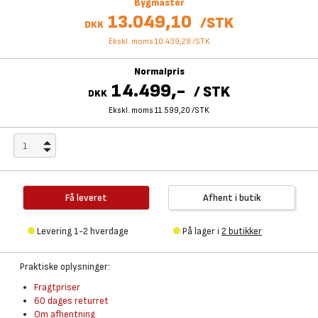
Bygmaster
13.049,10
/
STK
DKK
Ekskl. moms 10.439,28
/
STK
Normalpris
14.499,-
/
STK
DKK
Ekskl. moms 11.599,20
/
STK
Få leveret
Afhent i butik
Levering 1-2 hverdage
På lager i
2 butikker
Praktiske oplysninger:
Fragtpriser
60 dages returret
Om afhentning