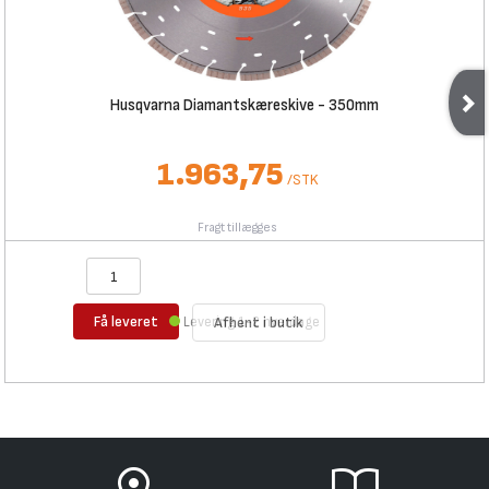
Husqvarna Diamantskæreskive - 350mm
1.963,75
/
STK
Fragt tillægges
Få leveret
Levering 1-2 hverdage
Afhent i butik