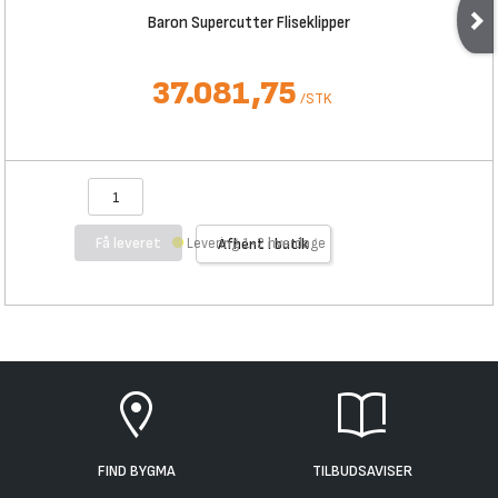
Baron Supercutter Fliseklipper
37.081,75
/
STK
Få leveret
Levering 1-2 hverdage
Afhent i butik
FIND BYGMA
TILBUDSAVISER