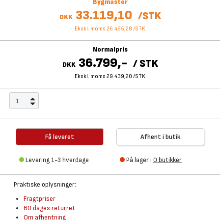
Bygmaster
33.119,10
/
STK
DKK
Ekskl. moms 26.495,28
/
STK
Normalpris
36.799,-
/
STK
DKK
Ekskl. moms 29.439,20
/
STK
Få leveret
Afhent i butik
Levering 1-3 hverdage
På lager i
0 butikker
Praktiske oplysninger:
Fragtpriser
60 dages returret
Om afhentning