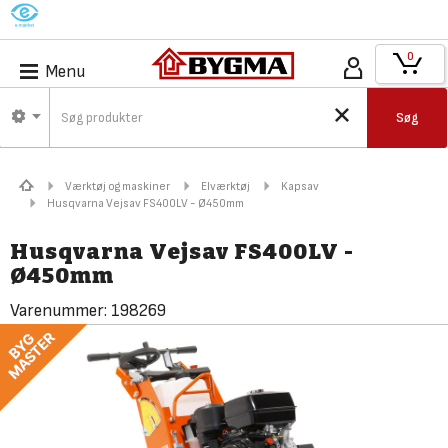
M
0
Menu
Søg
Værktøj og maskiner
Elværktøj
Kapsav
Husqvarna Vejsav FS400LV - Ø450mm
Husqvarna Vejsav FS400LV -
Ø450mm
Varenummer:
198269