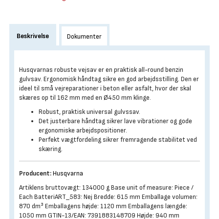
Beskrivelse
Dokumenter
Husqvarnas robuste vejsav er en praktisk all-round benzin
gulvsav. Ergonomisk håndtag sikre en god arbejdsstilling. Den er
ideel til små vejreparationer i beton eller asfalt, hvor der skal
skæres op til 162 mm med en Ø450 mm klinge.
Robust, praktisk universal gulvssav.
Det justerbare håndtag sikrer lave vibrationer og gode
ergonomiske arbejdspositioner.
Perfekt vægtfordeling sikrer fremragende stabilitet ved
skæring.
Producent:
Husqvarna
Artiklens bruttovægt: 134000 g Base unit of measure: Piece /
Each BatteriART_583: Nej Bredde: 615 mm Emballage volumen:
870 dm³ Emballagens højde: 1120 mm Emballagens længde:
1050 mm GTIN-13/EAN: 7391883148709 Højde: 940 mm