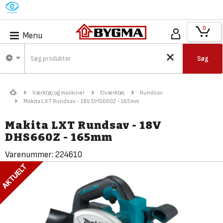
M
0
Menu
Søg
Værktøj og maskiner
Elværktøj
Rundsav
Makita LXT Rundsav - 18V DHS660Z - 165mm
Makita LXT Rundsav - 18V
DHS660Z - 165mm
Varenummer:
224610