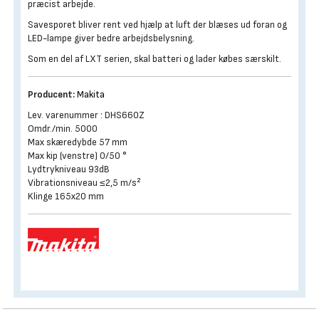
præcist arbejde.
Savesporet bliver rent ved hjælp at luft der blæses ud foran og
LED-lampe giver bedre arbejdsbelysning.
Som en del af LXT serien, skal batteri og lader købes særskilt.
Producent:
Makita
Lev. varenummer : DHS660Z
Omdr./min. 5000
Max skæredybde 57 mm
Max kip (venstre) 0/50 °
Lydtrykniveau 93dB
Vibrationsniveau ≤2,5 m/s²
Klinge 165x20 mm