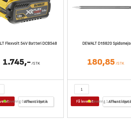
T Flexvolt 54V Batteri DCB548
DEWALT Dt6820 Spidsmejs
1.745,-
180,85
/
STK
/
STK
everet
Få leveret
Levering 0-1 hverdage
Afhent i butik
Levering 1-2 hverdage
Afhent i buti