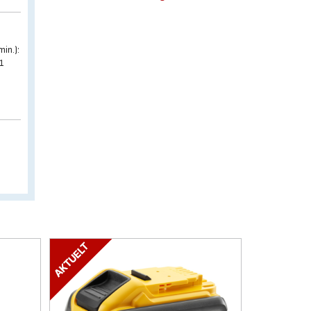
in.):
51