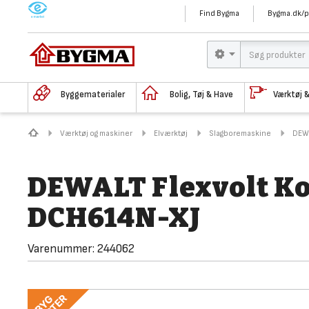
M
Find Bygma
Bygma.dk/p
Byggematerialer
Bolig, Tøj & Have
Værktøj 
Værktøj og maskiner
Elværktøj
Slagboremaskine
DEWA
DEWALT Flexvolt K
DCH614N-XJ
Varenummer:
244062