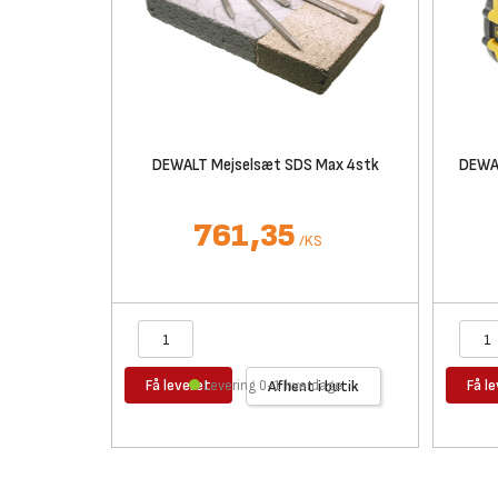
DEWALT Mejselsæt SDS Max 4stk
DEWAL
761,35
/
KS
Få leveret
Få l
Levering 0-1 hverdage
Afhent i butik