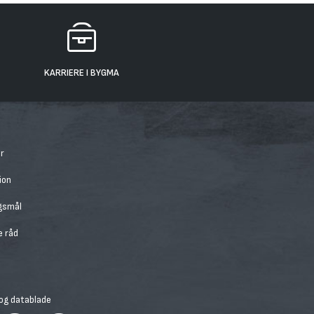
KARRIERE I BYGMA
r
ion
rgsmål
e råd
 og datablade