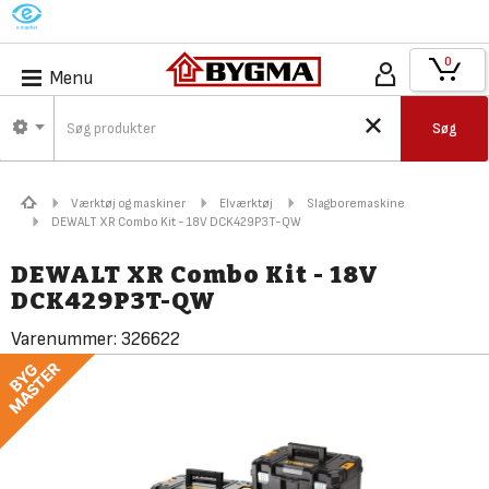
M
0
Menu
Søg
Værktøj og maskiner
Elværktøj
Slagboremaskine
DEWALT XR Combo Kit - 18V DCK429P3T-QW
DEWALT XR Combo Kit - 18V
DCK429P3T-QW
Varenummer:
326622