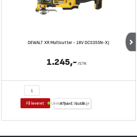
DEWALT XR Multicutter - 18V DCS355N-XJ
1.245,-
/
STK
Få leveret
Levering 1-2 hverdage
Afhent i butik