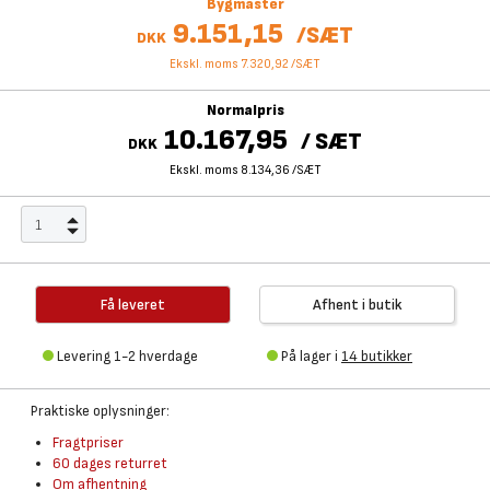
Bygmaster
9.151,15
/
SÆT
DKK
Ekskl. moms 7.320,92
/
SÆT
Normalpris
10.167,95
/
SÆT
DKK
Ekskl. moms 8.134,36
/
SÆT
Få leveret
Afhent i butik
Levering 1-2 hverdage
På lager i
14 butikker
Praktiske oplysninger:
Fragtpriser
60 dages returret
Om afhentning