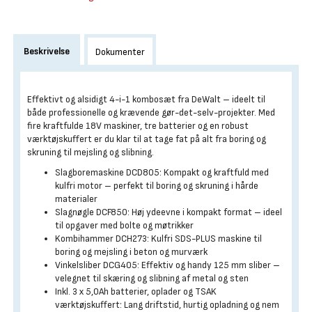
Beskrivelse
Dokumenter
Effektivt og alsidigt 4-i-1 kombosæt fra DeWalt – ideelt til
både professionelle og krævende gør-det-selv-projekter. Med
fire kraftfulde 18V maskiner, tre batterier og en robust
værktøjskuffert er du klar til at tage fat på alt fra boring og
skruning til mejsling og slibning.
Slagboremaskine DCD805: Kompakt og kraftfuld med
kulfri motor – perfekt til boring og skruning i hårde
materialer
Slagnøgle DCF850: Høj ydeevne i kompakt format – ideel
til opgaver med bolte og møtrikker
Kombihammer DCH273: Kulfri SDS-PLUS maskine til
boring og mejsling i beton og murværk
Vinkelsliber DCG405: Effektiv og handy 125 mm sliber –
velegnet til skæring og slibning af metal og sten
Inkl. 3 x 5,0Ah batterier, oplader og TSAK
værktøjskuffert: Lang driftstid, hurtig opladning og nem