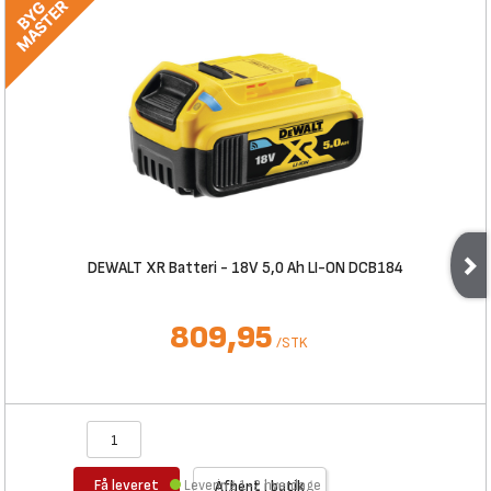
DEWALT XR Batteri - 18V 5,0 Ah LI-ON DCB184
809,95
/
STK
Få leveret
Levering 1-2 hverdage
Afhent i butik