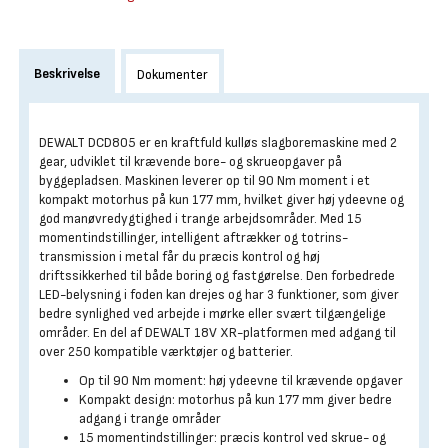
Beskrivelse
Dokumenter
DEWALT DCD805 er en kraftfuld kulløs slagboremaskine med 2
gear, udviklet til krævende bore- og skrueopgaver på
byggepladsen. Maskinen leverer op til 90 Nm moment i et
kompakt motorhus på kun 177 mm, hvilket giver høj ydeevne og
god manøvredygtighed i trange arbejdsområder. Med 15
momentindstillinger, intelligent aftrækker og totrins-
transmission i metal får du præcis kontrol og høj
driftssikkerhed til både boring og fastgørelse. Den forbedrede
LED-belysning i foden kan drejes og har 3 funktioner, som giver
bedre synlighed ved arbejde i mørke eller svært tilgængelige
områder. En del af DEWALT 18V XR-platformen med adgang til
over 250 kompatible værktøjer og batterier.
Op til 90 Nm moment: høj ydeevne til krævende opgaver
Kompakt design: motorhus på kun 177 mm giver bedre
adgang i trange områder
15 momentindstillinger: præcis kontrol ved skrue- og