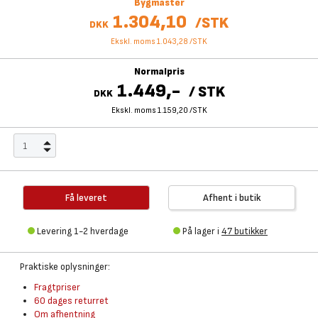
Bygmaster
1.304,10
/
STK
DKK
Ekskl. moms 1.043,28
/
STK
Normalpris
1.449,-
/
STK
DKK
Ekskl. moms 1.159,20
/
STK
Få leveret
Afhent i butik
Levering 1-2 hverdage
På lager i
47 butikker
Praktiske oplysninger:
Fragtpriser
60 dages returret
Om afhentning