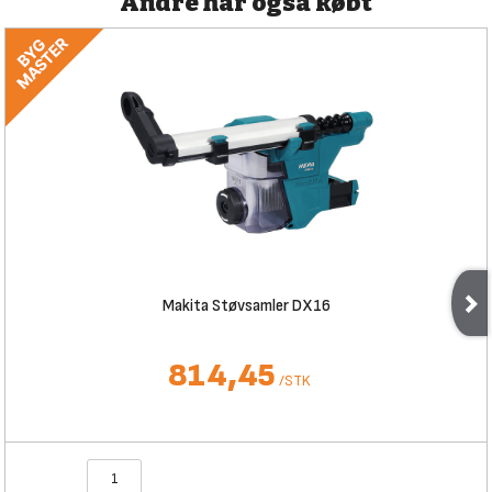
Andre har også købt
Makita Støvsamler DX16
814,45
/
STK