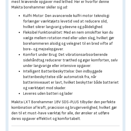
mest krævende opgaver med lethed. Her er hvorfor denne
Makita borehammer skiller sig ud:
Kulfri Motor: Den avancerede kulfri motor teknologi
forlænger værktøjets levetid ved at reducere slid,
hvilket sikrer langvarig ydeevne og pålidelighed.
Fleksibel Funktionalitet: Med en nem omskifter kan du
vælge mellem rotation med eller uden slag, hvilket gør
borehammeren alsidig og velegnet til en bred vifte af
bore- og mejselopgaver.
Komfort under Brug: Det vibrationsarbsorberende
sidehåndtag reducerer træthed og øger komforten, selv
under langvarige eller intensive opgaver.
Intelligent Batteribeskyttelse: Den indbyggede
batteribeskyttelse slår automatisk fra, når
batteriniveauet er lavt, hvilket beskytter både batteriet
og værktøjet mod skader.
Leveres uden batteri og lader
Makita LXT Borehammer 18V SDS-PLUS tilbyder den perfekte
kombination af kraft, præcision og brugervenlighed, hvilket gør
den til et must-have værktøj for alle, der ønsker at udføre
deres opgaver effektivt og komfortabelt.