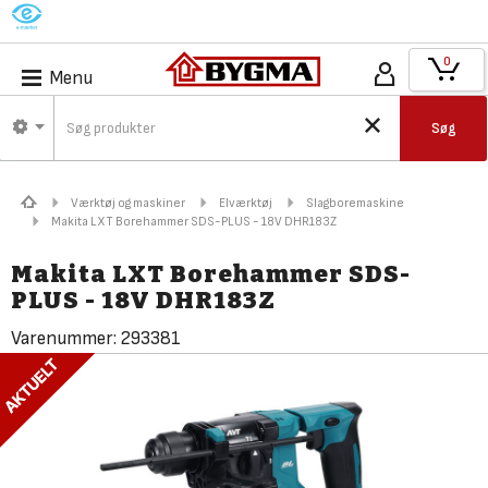
M
0
Menu
Søg
Værktøj og maskiner
Elværktøj
Slagboremaskine
Makita LXT Borehammer SDS-PLUS - 18V DHR183Z
Makita LXT Borehammer SDS-
PLUS - 18V DHR183Z
Varenummer:
293381