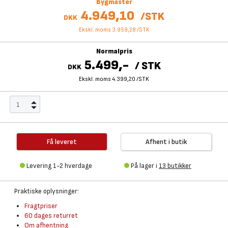
Bygmaster
4.949,10
/
STK
DKK
Ekskl. moms 3.959,28
/
STK
Normalpris
5.499,-
/
STK
DKK
Ekskl. moms 4.399,20
/
STK
Få leveret
Afhent i butik
Levering 1-2 hverdage
På lager i
13 butikker
Praktiske oplysninger:
Fragtpriser
60 dages returret
Om afhentning