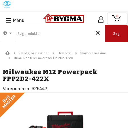
M
0
Menu
Søg
Værktøj og maskiner
Elværktøj
Slagboremaskine
Milwaukee M12 Powerpack FPP2D2-422X
Milwaukee M12 Powerpack
FPP2D2-422X
Varenummer:
326442