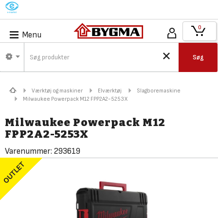
M
0
Menu
Søg
Værktøj og maskiner
Elværktøj
Slagboremaskine
Milwaukee Powerpack M12 FPP2A2-5253X
Milwaukee Powerpack M12
FPP2A2-5253X
Varenummer:
293619