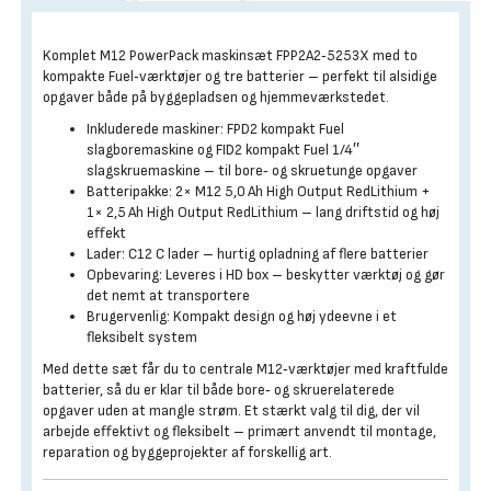
Komplet M12 PowerPack maskinsæt FPP2A2‑5253X med to
kompakte Fuel‑værktøjer og tre batterier – perfekt til alsidige
opgaver både på byggepladsen og hjemmeværkstedet.
Inkluderede maskiner: FPD2 kompakt Fuel
slagboremaskine og FID2 kompakt Fuel 1/4″
slagskruemaskine – til bore‑ og skruetunge opgaver
Batteripakke: 2× M12 5,0 Ah High Output RedLithium +
1× 2,5 Ah High Output RedLithium – lang driftstid og høj
effekt
Lader: C12 C lader – hurtig opladning af flere batterier
Opbevaring: Leveres i HD box – beskytter værktøj og gør
det nemt at transportere
Brugervenlig: Kompakt design og høj ydeevne i et
fleksibelt system
Med dette sæt får du to centrale M12‑værktøjer med kraftfulde
batterier, så du er klar til både bore‑ og skruerelaterede
opgaver uden at mangle strøm. Et stærkt valg til dig, der vil
arbejde effektivt og fleksibelt – primært anvendt til montage,
reparation og byggeprojekter af forskellig art.