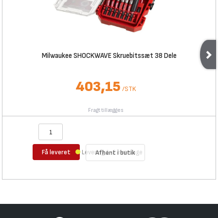
Milwaukee SHOCKWAVE Skruebitssæt 38 Dele
403,15
/
STK
Fragt tillægges
Få leveret
Levering 1-2 hverdage
Afhent i butik