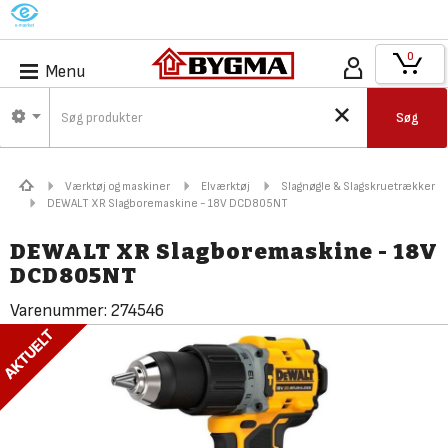
M
0
Menu
Søg
Værktøj og maskiner
Elværktøj
Slagnøgle & Slagskruetrækker
DEWALT XR Slagboremaskine - 18V DCD805NT
DEWALT XR Slagboremaskine - 18V
DCD805NT
Varenummer:
274546