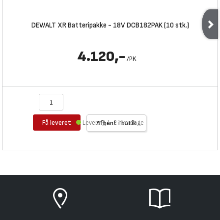
DEWALT XR Batteripakke - 18V DCB182PAK (10 stk.)
4.120,-
/
PK
Få leveret
Levering 1-2 hverdage
Afhent i butik