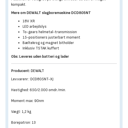
kompakt.
Mere om DEWALT slagboremaskine DCD805NT
18V XR
LED arbejdslys
To-gears helmetal-transmission
15-positioners justerbart moment
Bæltekrog og magnet bitholder
Inklusiv TSTAK kuffert
Obs: Leveres uden batteri og lader
Producent:
DEWALT
Lev.varenr.: DCD805NT-XJ
Hastighed: 650/2.000 omdr./min.
Moment max: 90nm
Vægt: 1,2 kg
Borepatron: 13