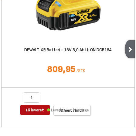
DEWALT XR Batteri - 18V 5,0 Ah LI-ON DCB184
809,95
/
STK
Få leveret
Levering 1-2 hverdage
Afhent i butik