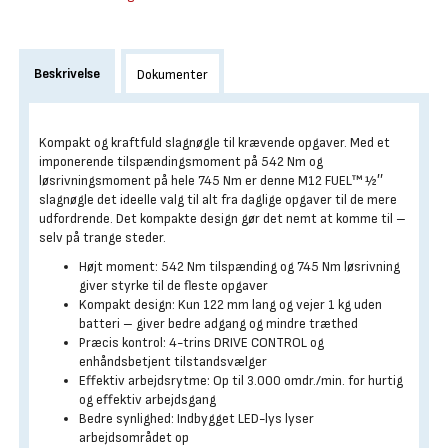
Beskrivelse
Dokumenter
Kompakt og kraftfuld slagnøgle til krævende opgaver. Med et
imponerende tilspændingsmoment på 542 Nm og
løsrivningsmoment på hele 745 Nm er denne M12 FUEL™ ½″
slagnøgle det ideelle valg til alt fra daglige opgaver til de mere
udfordrende. Det kompakte design gør det nemt at komme til –
selv på trange steder.
Højt moment: 542 Nm tilspænding og 745 Nm løsrivning
giver styrke til de fleste opgaver
Kompakt design: Kun 122 mm lang og vejer 1 kg uden
batteri – giver bedre adgang og mindre træthed
Præcis kontrol: 4-trins DRIVE CONTROL og
enhåndsbetjent tilstandsvælger
Effektiv arbejdsrytme: Op til 3.000 omdr./min. for hurtig
og effektiv arbejdsgang
Bedre synlighed: Indbygget LED-lys lyser
arbejdsområdet op