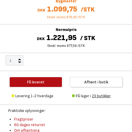
Bygmaster
1.099,75
/
STK
DKK
Ekskl. moms 879,80
/
STK
Normalpris
1.221,95
/
STK
DKK
Ekskl. moms 977,56
/
STK
Få leveret
Afhent i butik
Levering 1-2 hverdage
På lager i
23 butikker
Praktiske oplysninger:
Fragtpriser
60 dages returret
Om afhentning