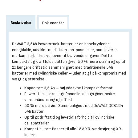
Beskrivelse
Dokumenter
DeWALT 3,5Ah Powerstack-batteri er en banebrydende
energikilde, udviklet med litium-ion-poseceller, som leverer
markant forbedret ydeevne til krævende opgaver. Dette
kompakte og kraftfulde batteri giver 50 % mere strøm og op til
2x længere driftstid sammenlignet med traditionelle 5Ah
batterier med cylindriske celler – uden at gå på kompromis med
vægt og størrelse.
Kapacitet: 3,5 Ah – høj ydeevne i kompakt format
Powerstack-teknologi: Poscelle-design giver bedre
varmehåndtering og effekt
50 % mere strøm: Sammenlignet med DeWALT DCB184
5Ah batteri
Op til 2x driftstid og levetid: I forhold til cylindriske
cellebatterier
Kompatibilitet: Passer til alle 18V XR-værktøjer og XR-
ladere