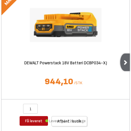
DEWALT Powerstack 18V Batteri DCBP034-XJ
944,10
/
STK
Få leveret
Levering 1-2 hverdage
Afhent i butik