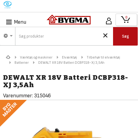
M
0
Menu
Søg
Værktøj og maskiner
Elværktøj
Tilbehør til elværktøj
Batterier
DEWALT XR 18V Batteri DCBP318-XJ 3,5Ah
DEWALT XR 18V Batteri DCBP318-
XJ 3,5Ah
Varenummer:
315046