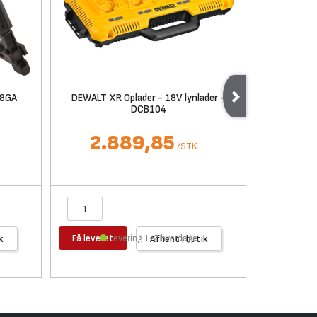
18GA
DEWALT XR Oplader - 18V lynlader -
DEWAL
DCB104
DCF85
D
2.889,85
4
/
STK
Få leveret
Få levere
k
Levering 1-2 hverdage
Afhent i butik