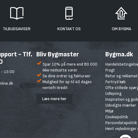
TILBUDSAVISER
KONTAKT OS
OM BYGMA
port - Tlf.
Bliv Bygmaster
Bygma.dk
0
Spar 10% på mere end 80.000
Handelsbetingelse
ikke nedsatte varer
Fragt
 - 15:00
Se dine ordrer og fakturaer
Retur og reklamat
Mulighed for op til 40 dages
Fortryd køb
line.dk
rentefri kredit
Ofte stillede spø
Udlejning
Læs mere her
Inspiration og god
Udvalgte mærker
Miljø
Cookiepolitik
Persondatapolitik
Hent vejledninger