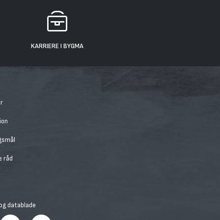
KARRIERE I BYGMA
r
ion
rgsmål
e råd
 og datablade