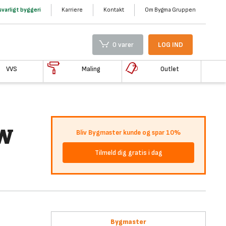
varligt byggeri
Karriere
Kontakt
Om Bygma Gruppen
0 varer
LOG IND
VVS
Maling
Outlet
QW
Bliv Bygmaster kunde og spar 10%
Tilmeld dig gratis i dag
Bygmaster