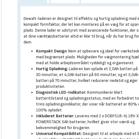
Dewalt-laderen er designet til effektiv og hurtig opladning med 
kompakt formfaktor, der let kan monteres på en væg for at spar
plads. Denne lader er udstyret med avancerede funktioner, der si
at dine værktøjsbatterier altid er klar til brug, når du har brug fo
dem.
Kompakt Design:
Nem at opbevare og ideel for værksted
med begrænset plads. Muligheden for vægmontering hjæ
med at holde arbejdsområdet ryddeligt og organiseret.
Hurtig Opladning:
Laderen kan oplade et 2,0Ah batteri på
30 minutter, et 4,0Ah batteri på 60 minutter, og et 5,0Ah
batteri på 70 minutter, hvilket reducerer nedetid og øger
produktiviteten.
Diagnostisk LED-Indikator:
Kommunikerer klart
batteritilstand og opladningsstatus, med en forbedret t
trins opladningsindikator, der viser når batteriet er 80% 
100% opladet.
Inkluderet Batterier:
Leveres med 2 x DCBP518-XJ 18V 
POWERSTACK 5Ah batterier, hvilket giver stor værdi og
bekvemmelighed for brugeren.
Universal Kompatibilitet:
Designet til at arbejde med et 