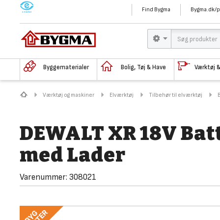
M
Find Bygma
Bygma.dk/p
Byggematerialer
Bolig, Tøj & Have
Værktøj 
Værktøj og maskiner
Elværktøj
Tilbehør til elværktøj
DEWALT XR 18V Bat
med Lader
Varenummer:
308021