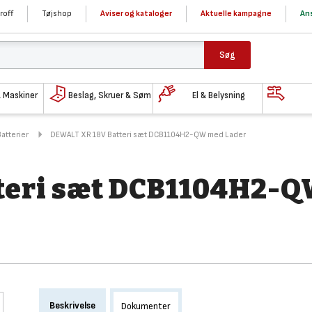
roff
Tøjshop
Aviser og kataloger
Aktuelle kampagne
Ans
Søg
& Maskiner
Beslag, Skruer & Søm
El & Belysning
Batterier
DEWALT XR 18V Batteri sæt DCB1104H2-QW med Lader
teri sæt DCB1104H2-
Beskrivelse
Dokumenter