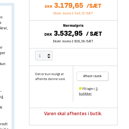
3.179,65
/
SÆT
DKK
Ekskl. moms 2.543,72
/
SÆT
en
e
Normalpris
krer,
3.532,95
/
SÆT
r
DKK
Ekskl. moms 2.826,36
/
SÆT
er
lper
 kun
Det er kun muligt at
Afhent i butik
afhente denne vare.
På lager i
3
o-
butikker
og
XR
Varen skal afhentes i butik.
bredt