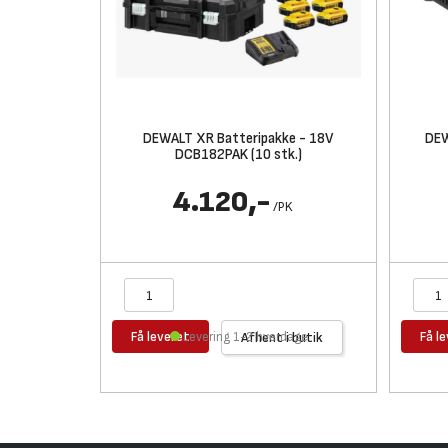
DEWALT XR Batteripakke - 18V
DEW
DCB182PAK (10 stk.)
4.120,-
/
PK
Få leveret
Få l
Levering 1-2 hverdage
Afhent i butik