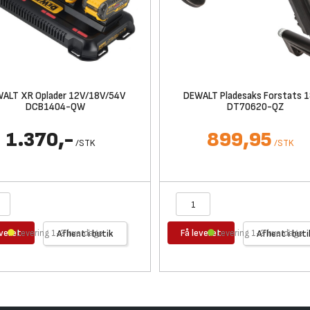
ALT XR Oplader 12V/18V/54V
DEWALT Pladesaks Forstats 
DCB1404-QW
DT70620-QZ
1.370,-
899,95
/
STK
/
STK
everet
Få leveret
Levering 1-2 hverdage
Afhent i butik
Levering 1-2 hverdage
Afhent i buti