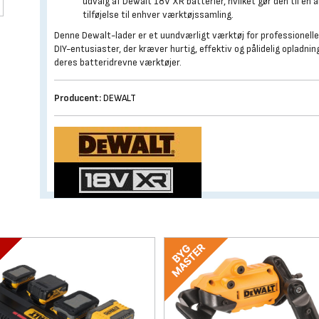
udvalg af Dewalt 18V XR batterier, hvilket gør den til en a
tilføjelse til enhver værktøjssamling.
Denne Dewalt-lader er et uundværligt værktøj for professionelle
DIY-entusiaster, der kræver hurtig, effektiv og pålidelig opladnin
deres batteridrevne værktøjer.
Producent:
DEWALT