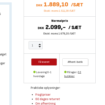
1.889,10
/
SÆT
DKK
Ekskl. moms 1.511,28
/
SÆT
5
Normalpris
2.099,-
/
SÆT
DKK
Ekskl. moms 1.679,20
/
SÆT
 øget
Få leveret
Afhent i butik
nger
Levering 0-1
På lager i
53
hverdage
butikker
Praktiske oplysninger:
Fragtpriser
60 dages returret
Om afhentning