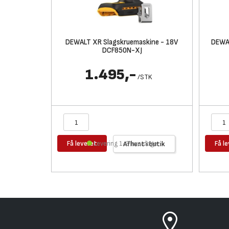
DEWALT XR Slagskruemaskine - 18V
DEWAL
DCF850N-XJ
1.495,-
/
STK
Få leveret
Få l
Levering 1-2 hverdage
Afhent i butik