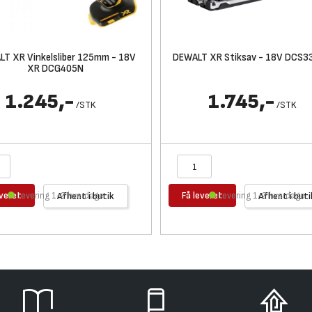
T XR Vinkelsliber 125mm - 18V
DEWALT XR Stiksav - 18V DCS3
XR DCG405N
1.245,-
1.745,-
/
STK
/
STK
everet
Få leveret
Levering 1-2 hverdage
Afhent i butik
Levering 1-2 hverdage
Afhent i buti