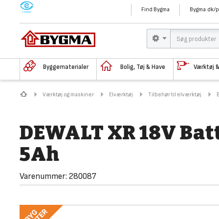
M
Find Bygma
Bygma.dk/p
Byggematerialer
Bolig, Tøj & Have
Værktøj 
Værktøj og maskiner
Elværktøj
Tilbehør til elværktøj
DEWALT XR 18V Batt
5Ah
Varenummer:
280087