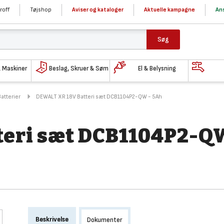
roff
Tøjshop
Aviser og kataloger
Aktuelle kampagne
Ans
Søg
& Maskiner
Beslag, Skruer & Søm
El & Belysning
Batterier
DEWALT XR 18V Batteri sæt DCB1104P2-QW - 5Ah
eri sæt DCB1104P2-Q
Beskrivelse
Dokumenter