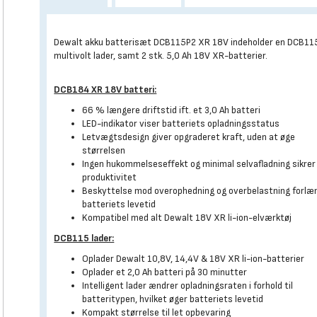
Dewalt akku batterisæt DCB115P2 XR 18V indeholder en DCB11
multivolt lader, samt 2 stk. 5,0 Ah 18V XR-batterier.
DCB184 XR 18V batteri:
66 % længere driftstid ift. et 3,0 Ah batteri
LED-indikator viser batteriets opladningsstatus
Letvægtsdesign giver opgraderet kraft, uden at øge
størrelsen
Ingen hukommelseseffekt og minimal selvafladning sikrer
produktivitet
Beskyttelse mod overophedning og overbelastning forlæ
batteriets levetid
Kompatibel med alt Dewalt 18V XR li-ion-elværktøj
DCB115 lader:
Oplader Dewalt 10,8V, 14,4V & 18V XR li-ion-batterier
Oplader et 2,0 Ah batteri på 30 minutter
Intelligent lader ændrer opladningsraten i forhold til
batteritypen, hvilket øger batteriets levetid
Kompakt størrelse til let opbevaring