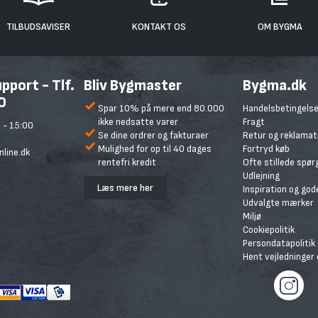
TILBUDSAVISER
KONTAKT OS
OM BYGMA
port - Tlf.
Bliv Bygmaster
Bygma.dk
0
Spar 10% på mere end 80.000
Handelsbetingelse
ikke nedsatte varer
Fragt
 - 15:00
Se dine ordrer og fakturaer
Retur og reklamat
Mulighed for op til 40 dages
Fortryd køb
line.dk
rentefri kredit
Ofte stillede spø
Udlejning
Læs mere her
Inspiration og god
Udvalgte mærker
Miljø
Cookiepolitik
Persondatapolitik
Hent vejledninger