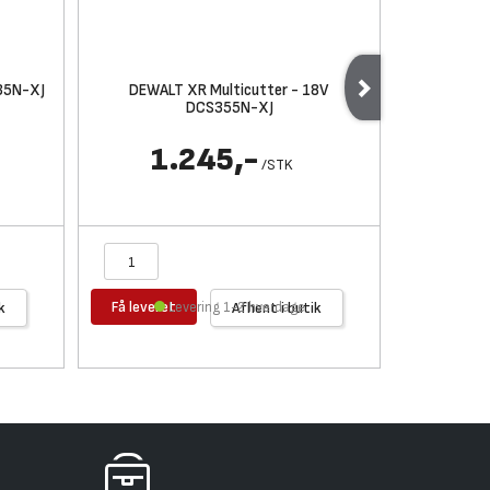
35N-XJ
DEWALT XR Multicutter - 18V
DEWALT XR
DCS355N-XJ
1.245,-
1
/
STK
Få leveret
Få levere
k
Levering 1-2 hverdage
Afhent i butik