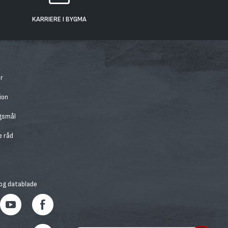
KARRIERE I BYGMA
r
ion
rgsmål
e råd
 og datablade