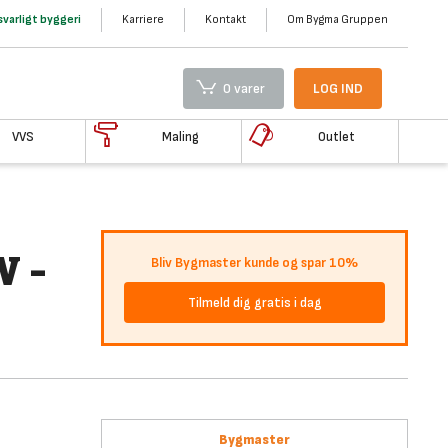
varligt byggeri
Karriere
Kontakt
Om Bygma Gruppen
0 varer
LOG IND
VVS
Maling
Outlet
W -
Bliv Bygmaster kunde og spar 10%
Tilmeld dig gratis i dag
Bygmaster