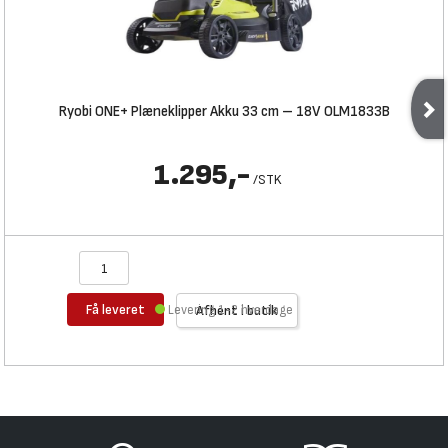
Ryobi ONE+ Plæneklipper Akku 33 cm – 18V OLM1833B
1.295,-
/
STK
Få leveret
Levering 1-2 hverdage
Afhent i butik