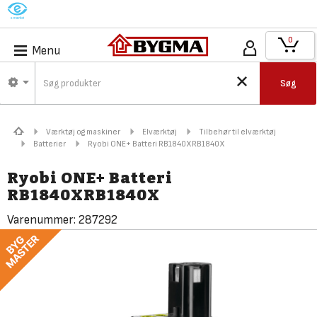
M
0
Menu
Søg
Værktøj og maskiner
Elværktøj
Tilbehør til elværktøj
Batterier
Ryobi ONE+ Batteri RB1840XRB1840X
Ryobi ONE+ Batteri
RB1840XRB1840X
Varenummer:
287292