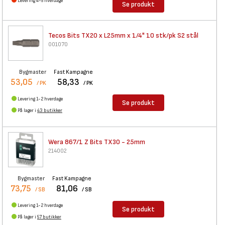
Levering 4-5 hverdage
Se produkt
Tecos Bits TX20 x L25mm x 1/4"
10 stk/pk S2 stål
001070
Bygmaster
Fast Kampagne
53,05
58,33
/ PK
/ PK
Levering 1-2 hverdage
Se produkt
På lager i
43 butikker
Wera 867/1 Z Bits TX30 - 25mm
214002
Bygmaster
Fast Kampagne
73,75
81,06
/ SB
/ SB
Levering 1-2 hverdage
Se produkt
På lager i
57 butikker