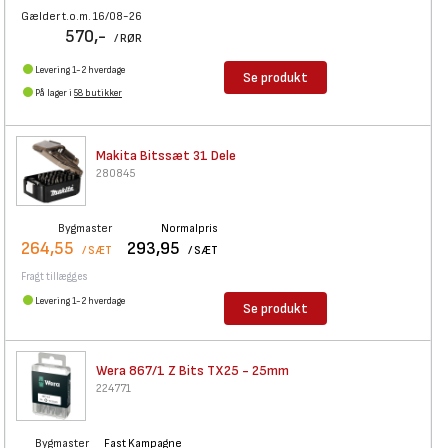
Gælder t.o.m. 16/08-26
570,-
/ RØR
Levering 1-2 hverdage
Se produkt
På lager i
58 butikker
Makita Bitssæt 31 Dele
280845
Bygmaster
Normalpris
264,55
293,95
/ SÆT
/ SÆT
Fragt tillægges
Levering 1-2 hverdage
Se produkt
Wera 867/1 Z Bits TX25 - 25mm
224771
Bygmaster
Fast Kampagne