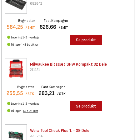
082642
Bygmaster
Fast Kampagne
564,25
626,66
/ SÆT
/ SÆT
Levering 1-2 hverdage
Se produkt
På lager i
48 butikker
Milwaukee Bitssæt SHW Kompakt
32 Dele
211121
Bygmaster
Fast Kampagne
255,55
283,21
/ STK
/ STK
Levering 1-2 hverdage
Se produkt
På lager i
45 butikker
Wera Tool Check Plus 1 - 39
Dele
339754