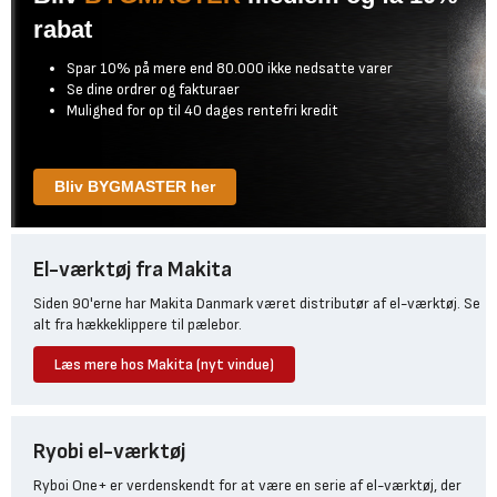
rabat
Spar 10% på mere end 80.000 ikke nedsatte varer
Se dine ordrer og fakturaer
Mulighed for op til 40 dages rentefri kredit
Bliv BYGMASTER her
El-værktøj fra Makita
Siden 90'erne har Makita Danmark været distributør af el-værktøj. Se
alt fra hækkeklippere til pælebor.
Læs mere hos Makita (nyt vindue)
Ryobi el-værktøj
Ryboi One+ er verdenskendt for at være en serie af el-værktøj, der