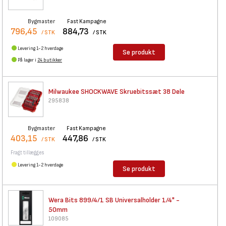
Bygmaster
Fast Kampagne
796,45
884,73
/ STK
/ STK
Levering 1-2 hverdage
Se produkt
På lager i
24 butikker
Milwaukee SHOCKWAVE
Skruebitssæt 38 Dele
295838
Bygmaster
Fast Kampagne
403,15
447,86
/ STK
/ STK
Fragt tillægges
Levering 1-2 hverdage
Se produkt
Wera Bits 899/4/1 SB
Universalholder 1/4" -
50mm
109085