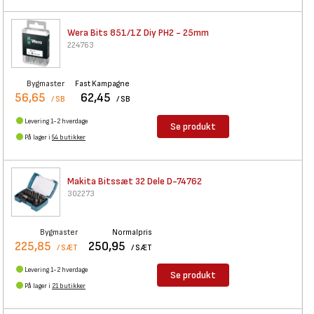
Wera Bits 851/1Z Diy PH2 -
25mm
224763
Bygmaster
Fast Kampagne
56,65
62,45
/ SB
/ SB
Levering 1-2 hverdage
Se produkt
På lager i
54 butikker
Makita Bitssæt 32 Dele D-74762
302273
Bygmaster
Normalpris
225,85
250,95
/ SÆT
/ SÆT
Levering 1-2 hverdage
Se produkt
På lager i
21 butikker