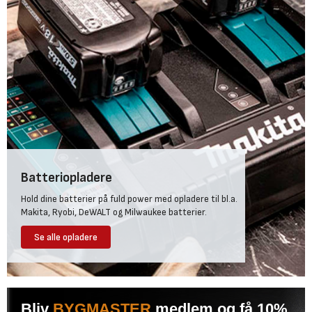
Batteriopladere
Hold dine batterier på fuld power med opladere til bl.a.
Makita, Ryobi, DeWALT og Milwaukee batterier.
Se alle opladere
Bliv
BYGMASTER
medlem og få 10%