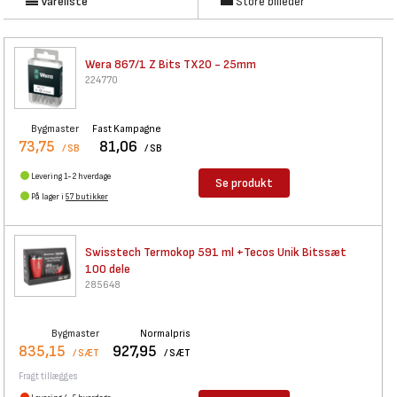
Vareliste
Store billeder
Wera 867/1 Z Bits TX20 - 25mm
224770
Bygmaster
Fast Kampagne
73,75
81,06
/ SB
/ SB
Levering 1-2 hverdage
Se produkt
På lager i
57 butikker
Swisstech Termokop 591 ml
+Tecos Unik Bitssæt
100 dele
285648
Bygmaster
Normalpris
835,15
927,95
/ SÆT
/ SÆT
Fragt tillægges