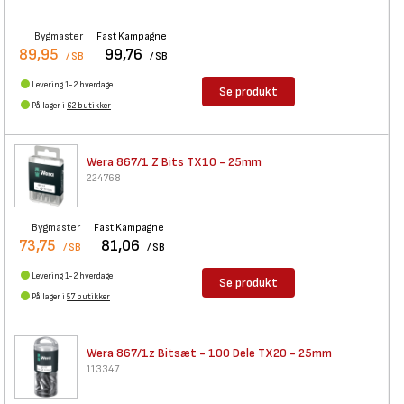
Bygmaster
Fast Kampagne
89,95
99,76
/ SB
/ SB
Levering 1-2 hverdage
Se produkt
På lager i
62 butikker
Wera 867/1 Z Bits TX10 - 25mm
224768
Bygmaster
Fast Kampagne
73,75
81,06
/ SB
/ SB
Levering 1-2 hverdage
Se produkt
På lager i
57 butikker
Wera 867/1z Bitsæt - 100 Dele
TX20 - 25mm
113347