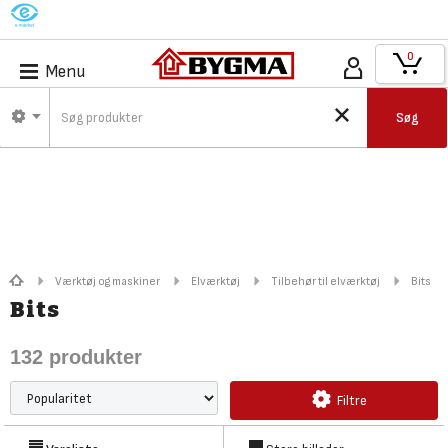
M
0
Menu
Søg
Værktøj og maskiner
Elværktøj
Tilbehør til elværktøj
Bits
Bits
132
produkter
Filtre