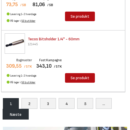
73,75
81,06
/ SB
/ SB
Levering 1-2 hverdage
Se produkt
På lager i
56 butikker
Tecos Bitsholder 1/4" - 60mm
121445
Bygmaster
Fast Kampagne
309,55
343,10
/ STK
/ STK
Levering 1-2 hverdage
Se produkt
På lager i
56 butikker
1
2
3
4
5
...
Næste