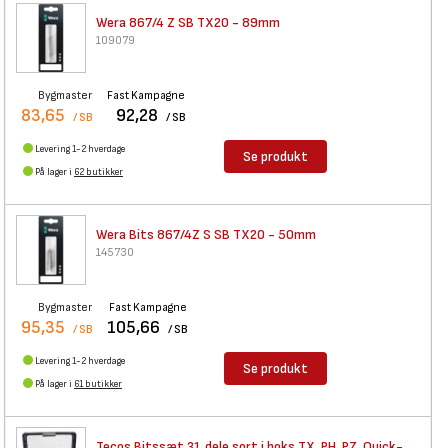
Wera 867/4 Z SB TX20 - 89mm
109079
Bygmaster
Fast Kampagne
83,65
92,28
/ SB
/ SB
Levering 1-2 hverdage
Se produkt
På lager i
62 butikker
Wera Bits 867/4Z S SB TX20 -
50mm
145730
Bygmaster
Fast Kampagne
95,35
105,66
/ SB
/ SB
Levering 1-2 hverdage
Se produkt
På lager i
61 butikker
Tecos Bitssæt 31 dele sort i
boks TX, PH, PZ, Quick-