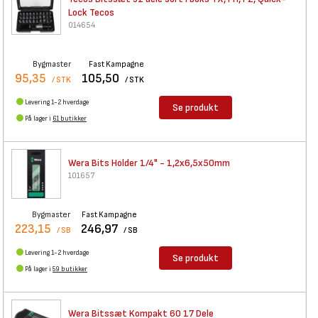
Lock Tecos
014654
Bygmaster
Fast Kampagne
95,35
105,50
/ STK
/ STK
Levering 1-2 hverdage
Se produkt
På lager i
61 butikker
Wera Bits Holder 1/4" -
1,2x6,5x50mm
101657
Bygmaster
Fast Kampagne
223,15
246,97
/ SB
/ SB
Levering 1-2 hverdage
Se produkt
På lager i
59 butikker
Wera Bitssæt Kompakt 60 17
Dele