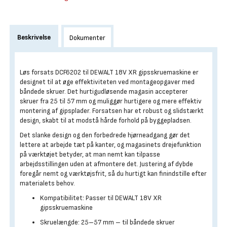
Beskrivelse
Dokumenter
Privat
Løs forsats DCF6202 til DEWALT 18V XR gipsskruemaskine er
og
designet til at øge effektiviteten ved montageopgaver med
Proff
shop
båndede skruer. Det hurtigudløsende magasin accepterer
sagde:
skruer fra 25 til 57 mm og muliggør hurtigere og mere effektiv
montering af gipsplader. Forsatsen har et robust og slidstærkt
design, skabt til at modstå hårde forhold på byggepladsen.
Det slanke design og den forbedrede hjørneadgang gør det
lettere at arbejde tæt på kanter, og magasinets drejefunktion
på værktøjet betyder, at man nemt kan tilpasse
arbejdsstillingen uden at afmontere det. Justering af dybde
foregår nemt og værktøjsfrit, så du hurtigt kan finindstille efter
materialets behov.
Kompatibilitet: Passer til DEWALT 18V XR
gipsskruemaskine
Skruelængde: 25–57 mm – til båndede skruer