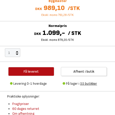
Bygmaster
989,10
/
STK
DKK
Ekskl. moms 791,28
/
STK
Normalpris
1.099,-
/
STK
DKK
Ekskl. moms 879,20
/
STK
Få leveret
Afhent i butik
Levering 0-1 hverdage
På lager i
55 butikker
Praktiske oplysninger:
Fragtpriser
60 dages returret
Om afhentning