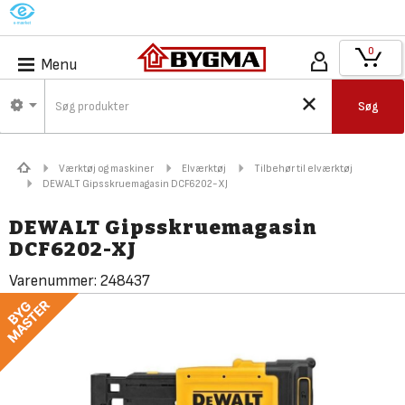
M
0
Menu
Søg
Værktøj og maskiner
Elværktøj
Tilbehør til elværktøj
DEWALT Gipsskruemagasin DCF6202-XJ
DEWALT Gipsskruemagasin
DCF6202-XJ
Varenummer:
248437