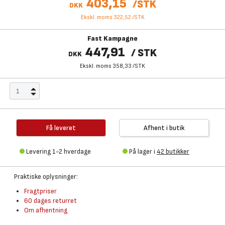
403,15
/
STK
DKK
Ekskl. moms 322,52
/
STK
Fast Kampagne
447,91
/
STK
DKK
Ekskl. moms 358,33
/
STK
Få leveret
Afhent i butik
Levering 1-2 hverdage
På lager i
42 butikker
Praktiske oplysninger:
Fragtpriser
60 dages returret
Om afhentning