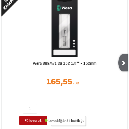
Wera 899/4/1 SB 152 1/4"" - 152mm
165,55
/
SB
Få leveret
Levering 1-2 hverdage
Afhent i butik