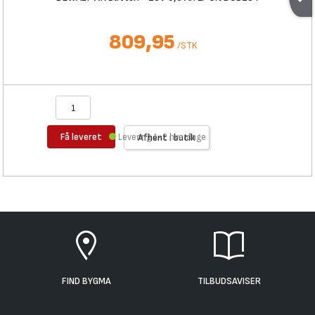
809,95
/
STK
Få leveret
Levering 1-2 hverdage
Afhent i butik
FIND BYGMA
TILBUDSAVISER