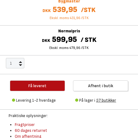
Bygmaster
539,95
/
STK
DKK
Ekskl. moms 431,96
/
STK
Normalpris
599,95
/
STK
DKK
Ekskl. moms 479,96
/
STK
Få leveret
Afhent i butik
Levering 1-2 hverdage
På lager i
57 butikker
Praktiske oplysninger:
Fragtpriser
60 dages returret
Om afhentning