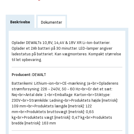
Beskrivelse
Dokumenter
Oplader DEWALTs 10,8V, 14,4V & 18V XR Li-Ion-batterier.
Oplader et 2Ah batteri på 30 minutter. LED-lamper angiver
ladestatus på batteriet. Kan vægmonteres. Kompakt størrelse
til let opbevaring.
Producent:
DEWALT
Batterikemi: Lithium-ion<br>CE-mærkning: Ja<br>Opladerens
strømforsyning: 226 - 240V, 50 - 60 Hz<br>Er det et sæt:
Nej<br>Antal dele: 1<br>Emballage: Karton<br>Stiktype:
230V<br>Strømkilde: Ledning<br>Produktets højde [metrisk]:
109 mm<br>Produktets længde [metrisk]: 122
mm<br>Produktets bruttovægt [metrisk]: 0,65
kg<br>Produktets vægt [metrisk]: 0,47 kg<br>Produktets
bredde [metrisk]: 163 mm