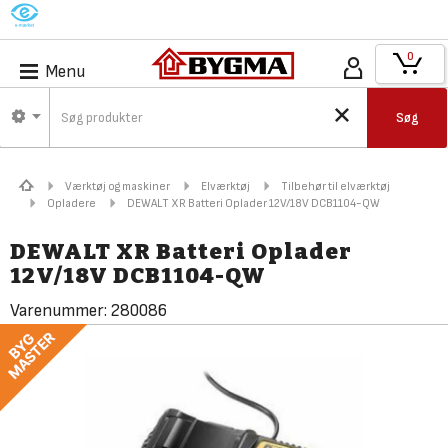
M
0
Menu
Søg
Værktøj og maskiner
Elværktøj
Tilbehør til elværktøj
Opladere
DEWALT XR Batteri Oplader 12V/18V DCB1104-QW
DEWALT XR Batteri Oplader
12V/18V DCB1104-QW
Varenummer:
280086