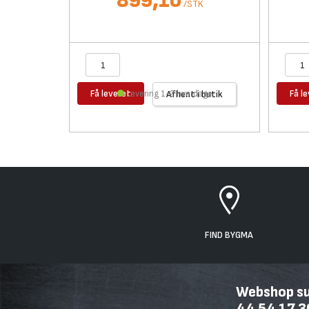
899,10
/
STK
Få leveret
Få l
Levering 1-2 hverdage
Afhent i butik
FIND BYGMA
Webshop sup
44 54 17 3