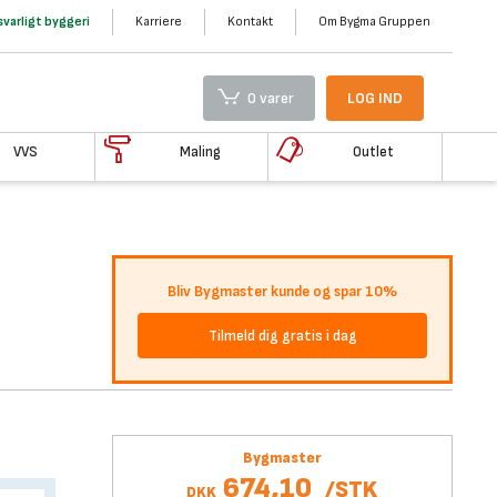
varligt byggeri
Karriere
Kontakt
Om Bygma Gruppen
0 varer
LOG IND
VVS
Maling
Outlet
Bliv Bygmaster kunde og spar 10%
Tilmeld dig gratis i dag
Bygmaster
674,10
/
STK
DKK