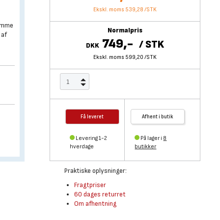
Ekskl. moms 539,28
/
STK
samme
Normalpris
 af
749,-
/
STK
DKK
Ekskl. moms 599,20
/
STK
Få leveret
Afhent i butik
Levering 1-2
På lager i
8
hverdage
butikker
Praktiske oplysninger:
Fragtpriser
60 dages returret
Om afhentning