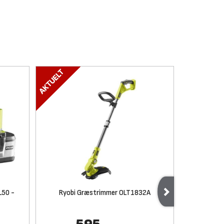
L50 -
Ryobi Græstrimmer OLT1832A
Ryobi 