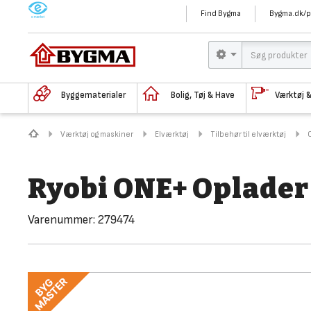
M
Find Bygma
Bygma.dk/p
Byggematerialer
Bolig, Tøj & Have
Værktøj 
Værktøj og maskiner
Elværktøj
Tilbehør til elværktøj
Ryobi ONE+ Oplader
Varenummer:
279474