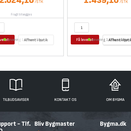
2.024,10
1.439,10
/
STK
/
STK
Fragt tillægges
everet
Få leveret
Levering 1-2 hverdage
Afhent i butik
Levering 1-2 hverdage
Afhent i buti
TILBUDSAVISER
KONTAKT OS
OM BYGMA
port - Tlf.
Bliv Bygmaster
Bygma.dk
0