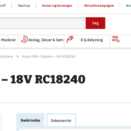
roff
Tøjshop
Aviser og kataloger
Aktuelle kampagne
Ans
Søg
& Maskiner
Beslag, Skruer & Søm
El & Belysning
Opladere
Ryobi ONE+ Oplader – 18V RC18240
 – 18V RC18240
Beskrivelse
Dokumenter