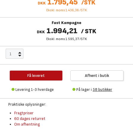
1.795,45
/
STK
DKK
Ekskl. moms 1.436,36
/
STK
Fast Kampagne
1.994,21
/
STK
DKK
Ekskl. moms 1.595,37
/
STK
Få leveret
Afhent i butik
Levering 1-3 hverdage
På lager i
58 butikker
Praktiske oplysninger:
Fragtpriser
60 dages returret
Om afhentning