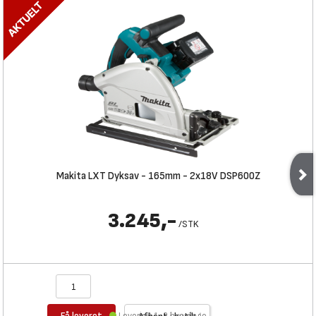
Makita LXT Dyksav - 165mm - 2x18V DSP600Z
3.245,-
/
STK
Få leveret