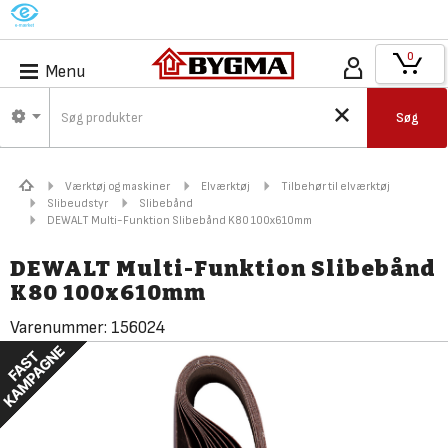
M
0
Menu
Søg
Værktøj og maskiner
Elværktøj
Tilbehør til elværktøj
Slibeudstyr
Slibebånd
DEWALT Multi-Funktion Slibebånd K80 100x610mm
DEWALT Multi-Funktion Slibebånd
K80 100x610mm
Varenummer:
156024