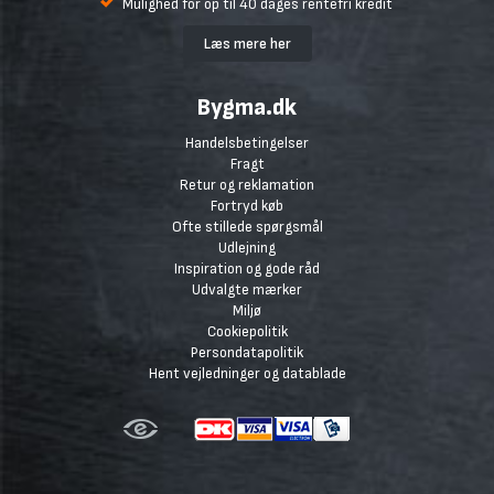
Mulighed for op til 40 dages rentefri kredit
Læs mere her
Bygma.dk
Handelsbetingelser
Fragt
Retur og reklamation
Fortryd køb
Ofte stillede spørgsmål
Udlejning
Inspiration og gode råd
Udvalgte mærker
Miljø
Cookiepolitik
Persondatapolitik
Hent vejledninger og datablade