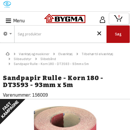
M
0
Menu
Søg
Værktøj og maskiner
Elværktøj
Tilbehør til elværktøj
Slibeudstyr
Slibebånd
Sandpapir Rulle - Korn 180 - DT3593 - 93mm x 5m
Sandpapir Rulle - Korn 180 -
DT3593 - 93mm x 5m
Varenummer:
156009