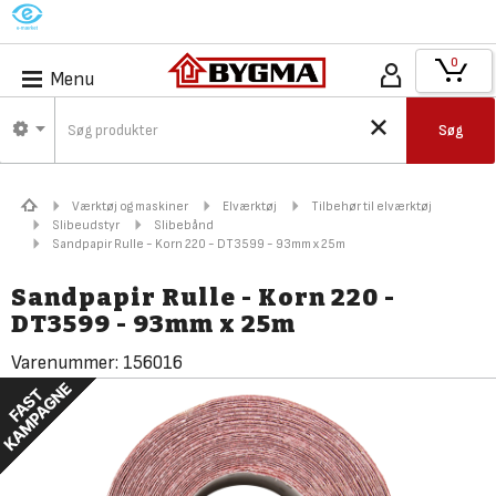
M
0
Menu
Søg
Værktøj og maskiner
Elværktøj
Tilbehør til elværktøj
Slibeudstyr
Slibebånd
Sandpapir Rulle - Korn 220 - DT3599 - 93mm x 25m
Sandpapir Rulle - Korn 220 -
DT3599 - 93mm x 25m
Varenummer:
156016