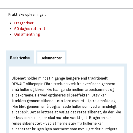
Praktiske oplysninger:
Fragtpriser
60 dages returret
Om afhentning
Beskrivelse
Dokumenter
Slibenet holder mindst 4 gange længere end traditionelt
DEWALT slibepapir. Fibre trækkes væk fra overfladen gennem
små huller og bliver ikke hængende mellem arbejdsemnet og
slibekornene. Herved optimeres slibeeffekten. Støv kan
trækkes gennem slibenettets korn over et større område og
ikke blot gennem små begrænsede huller som ved almindeligt
slibepapir. Det er lettere at vælge det rette slibenet, da der ikke
er krav om huller, der skal matche værktøjet. Brugeren kan
rense slibenettet - ved at fjerne støv fra hullerne kan
slibenettet bruges igen nærmest som nyt. Gørt det hurtigere