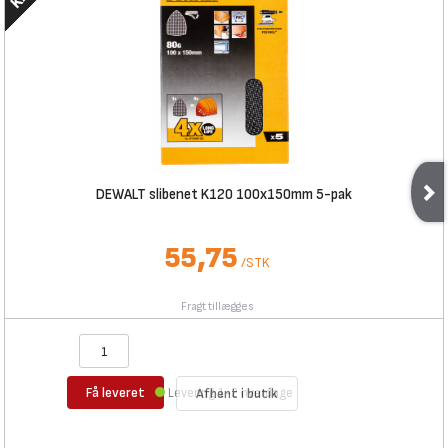
DEWALT slibenet K120 100x150mm 5-pak
55,75
/
STK
Fragt tillægges
Få leveret
Levering 1-2 hverdage
Afhent i butik