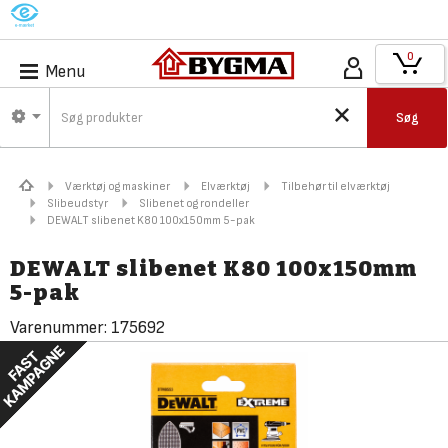
M
0
Menu
Søg
Værktøj og maskiner
Elværktøj
Tilbehør til elværktøj
Slibeudstyr
Slibenet og rondeller
DEWALT slibenet K80 100x150mm 5-pak
DEWALT slibenet K80 100x150mm
5-pak
Varenummer:
175692