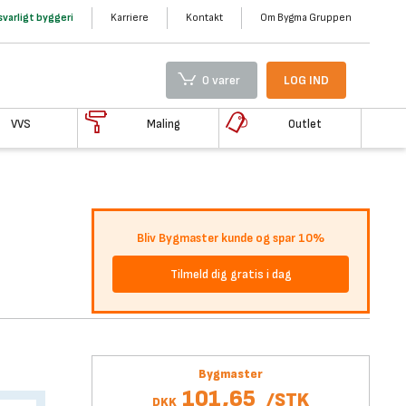
varligt byggeri
Karriere
Kontakt
Om Bygma Gruppen
0 varer
LOG IND
VVS
Maling
Outlet
Bliv Bygmaster kunde og spar 10%
Tilmeld dig gratis i dag
Bygmaster
101,65
/
STK
DKK