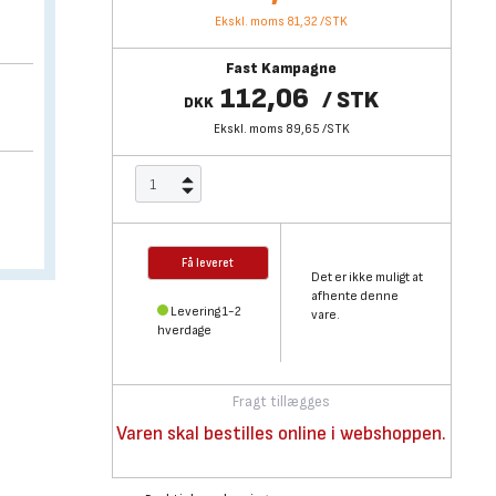
Ekskl. moms 81,32
/
STK
Fast Kampagne
112,06
/
STK
DKK
Ekskl. moms 89,65
/
STK
Få leveret
Det er ikke muligt at
afhente denne
Levering 1-2
vare.
hverdage
Fragt tillægges
Varen skal bestilles online i webshoppen.