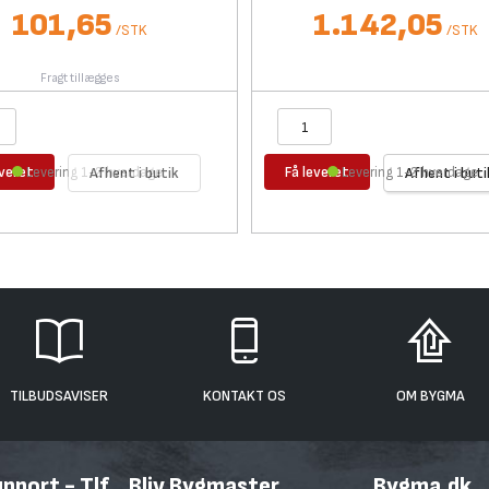
101,65
1.142,05
/
STK
/
STK
Fragt tillægges
everet
Få leveret
Levering 1-2 hverdage
Afhent i butik
Levering 1-2 hverdage
Afhent i buti
TILBUDSAVISER
KONTAKT OS
OM BYGMA
port - Tlf.
Bliv Bygmaster
Bygma.dk