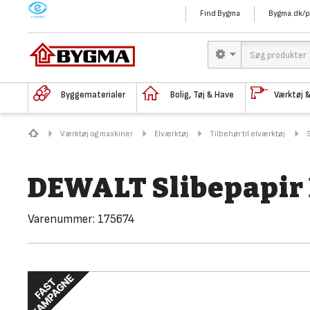
M
Find Bygma
Bygma.dk/p
Byggematerialer
Bolig, Tøj & Have
Værktøj 
Værktøj og maskiner
Elværktøj
Tilbehør til elværktøj
DEWALT Slibepapir
Varenummer:
175674