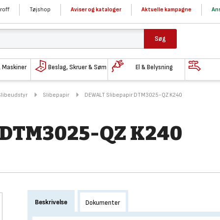
roff
Tøjshop
Aviser og kataloger
Aktuelle kampagne
Ans
Søg
& Maskiner
Beslag, Skruer & Søm
El & Belysning
Slibeudstyr
Slibepapir
DEWALT Slibepapir DTM3025-QZ K240
 DTM3025-QZ K240
Beskrivelse
Dokumenter