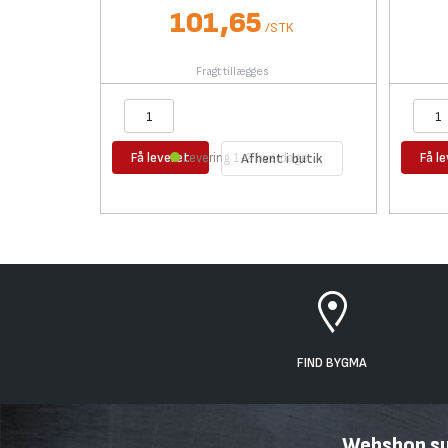
101,65
/
STK
Fragt tillægges
Få leveret
Få l
Levering 1-2 hverdage
Afhent i butik
FIND BYGMA
Webshop sup