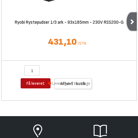
Ryobi Rystepudser 1/3 ark - 93x185mm - 230V RSS200-G
431,10
/
STK
Få leveret
Levering 6-7 hverdage
Afhent i butik