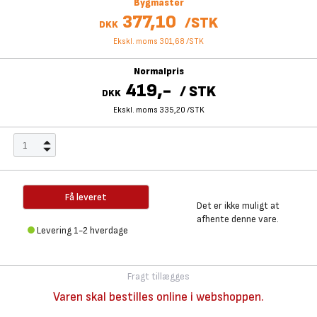
Bygmaster
377,10
/
STK
DKK
Ekskl. moms 301,68
/
STK
Normalpris
419,-
/
STK
DKK
Ekskl. moms 335,20
/
STK
Få leveret
Det er ikke muligt at
afhente denne vare.
Levering 1-2 hverdage
Fragt tillægges
Varen skal bestilles online i webshoppen.