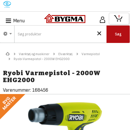
M
0
Menu
Søg
Værktøj og maskiner
Elværktøj
Varmepistol
Ryobi Varmepistol - 2000W EHG2000
Ryobi Varmepistol - 2000W
EHG2000
Varenummer:
168456