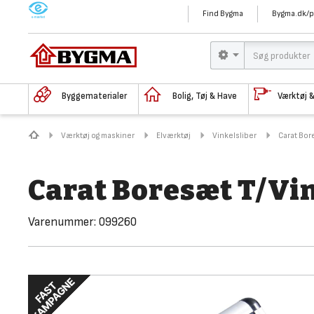
M
Find Bygma
Bygma.dk/p
Byggematerialer
Bolig, Tøj & Have
Værktøj 
Værktøj og maskiner
Elværktøj
Vinkelsliber
Carat Bor
Carat Boresæt T/Vi
Varenummer:
099260