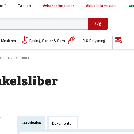
roff
Tøjshop
Aviser og kataloger
Aktuelle kampagne
Ans
Søg
& Maskiner
Beslag, Skruer & Søm
El & Belysning
esæt T/Vinkelsliber
nkelsliber
Beskrivelse
Dokumenter