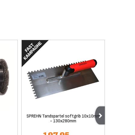
SPREHN Tandspartel softgrib 10x10mm
Ca
- 130x280mm