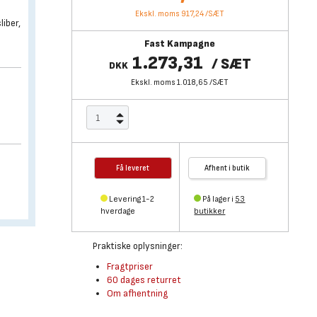
Ekskl. moms 917,24
/
SÆT
liber,
Fast Kampagne
1.273,31
/
SÆT
DKK
Ekskl. moms 1.018,65
/
SÆT
Få leveret
Afhent i butik
Levering 1-2
På lager i
53
hverdage
butikker
Praktiske oplysninger:
Fragtpriser
60 dages returret
Om afhentning