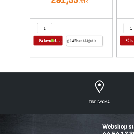
291,55
/
STK
Få leveret
Få l
Levering 1-2 hverdage
Afhent i butik
FIND BYGMA
Webshop sup
44 54 17 3