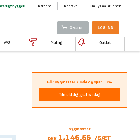
varligt byggeri
Karriere
Kontakt
Om Bygma Gruppen
0 varer
LOG IND
VVS
Maling
Outlet
Bliv Bygmaster kunde og spar 10%
Tilmeld dig gratis i dag
Bygmaster
1.146,55
/
SÆT
DKK