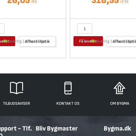
26,05
318,55
/
PS
/
STK
everet
Få leveret
Levering 1-2 hverdage
Afhent i butik
Levering 1-2 hverdage
Afhent i buti
TILBUDSAVISER
KONTAKT OS
OM BYGMA
port - Tlf.
Bliv Bygmaster
Bygma.dk
0