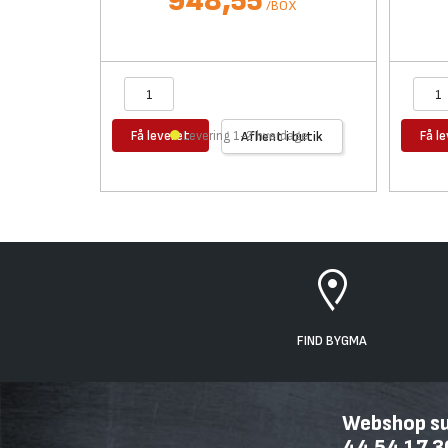
948,55
/
BOX
Få leveret
Få l
Levering 1-2 hverdage
Afhent i butik
FIND BYGMA
Webshop sup
44 54 17 3