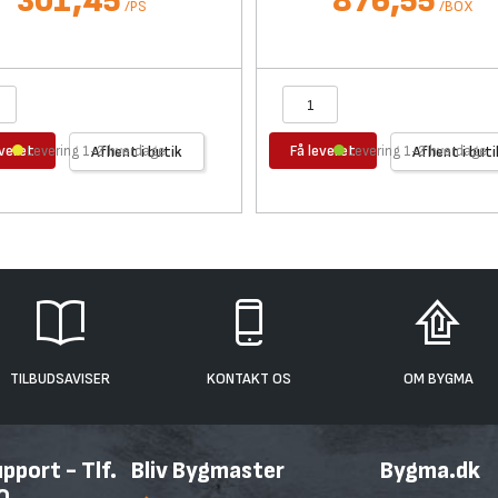
301,45
876,55
/
PS
/
BOX
everet
Få leveret
Levering 1-2 hverdage
Afhent i butik
Levering 1-2 hverdage
Afhent i buti
TILBUDSAVISER
KONTAKT OS
OM BYGMA
port - Tlf.
Bliv Bygmaster
Bygma.dk
0