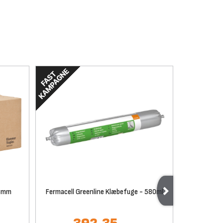
38mm
Fermacell Greenline Klæbefuge - 580ml
fermacel