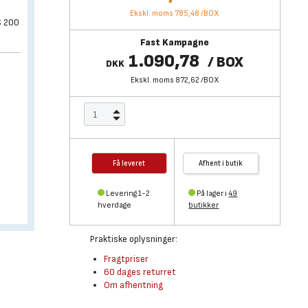
Ekskl. moms 785,48
/
BOX
S 200
Fast Kampagne
1.090,78
/
BOX
DKK
Ekskl. moms 872,62
/
BOX
Få leveret
Afhent i butik
Levering 1-2
På lager i
49
hverdage
butikker
Praktiske oplysninger:
Fragtpriser
60 dages returret
Om afhentning