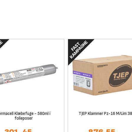
ermacell Klæbefuge - 580ml i
TJEP Klammer Pz-16 M/Lim 
folieposer