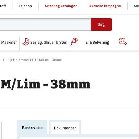
roff
Tøjshop
Aviser og kataloger
Aktuelle kampagne
Ans
Søg
& Maskiner
Beslag, Skruer & Søm
El & Belysning
TJEP Klammer Pl-16 M/Lim - 38mm
 M/Lim - 38mm
Beskrivelse
Dokumenter