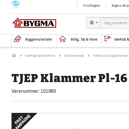
M
Find Bygma
Bygma.dk/p
Byggematerialer
Bolig, Tøj & Have
Værktøj 
Værktøj og maskiner
Håndværktøj
Hæftepistol og tilbehør
TJEP Klammer Pl-16
Varenummer:
101960