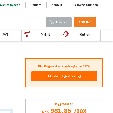
varligt byggeri
Karriere
Kontakt
Om Bygma Gruppen
0 varer
LOG IND
VVS
Maling
Outlet
Bliv Bygmaster kunde og spar 10%
Tilmeld dig gratis i dag
Bygmaster
981,85
/
BOX
DKK