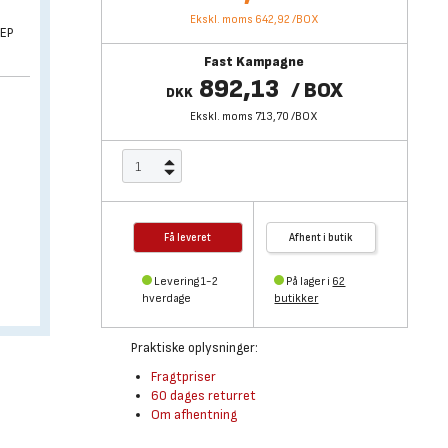
Ekskl. moms 642,92
/
BOX
JEP
Fast Kampagne
892,13
/
BOX
DKK
Ekskl. moms 713,70
/
BOX
Få leveret
Afhent i butik
Levering 1-2
På lager i
62
hverdage
butikker
Praktiske oplysninger:
Fragtpriser
60 dages returret
Om afhentning