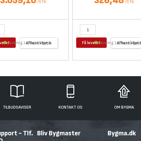
3.059,10
326,48
/
STK
/
STK
everet
Få leveret
Levering 1-2 hverdage
Afhent i butik
Levering 1-3 hverdage
Afhent i buti
TILBUDSAVISER
KONTAKT OS
OM BYGMA
port - Tlf.
Bliv Bygmaster
Bygma.dk
0