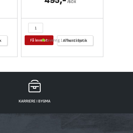
495,-
/
BOX
Få leveret
Få levere
k
Levering 1-2 hverdage
Afhent i butik
KARRIERE I BYGMA