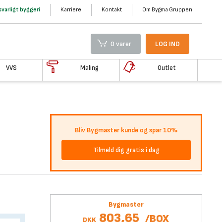
varligt byggeri
Karriere
Kontakt
Om Bygma Gruppen
0 varer
LOG IND
VVS
Maling
Outlet
Bliv Bygmaster kunde og spar 10%
Tilmeld dig gratis i dag
Bygmaster
803,65
/
BOX
DKK