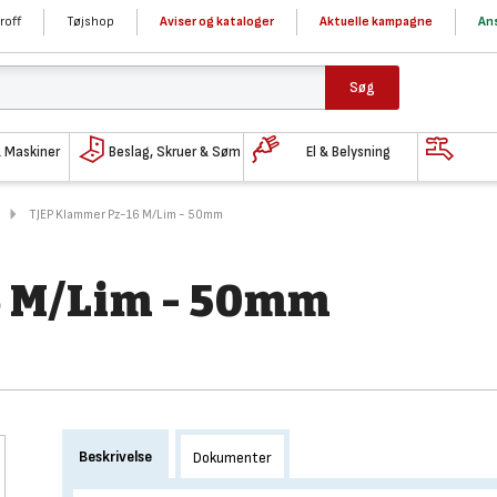
roff
Tøjshop
Aviser og kataloger
Aktuelle kampagne
Ans
Søg
& Maskiner
Beslag, Skruer & Søm
El & Belysning
TJEP Klammer Pz-16 M/Lim - 50mm
6 M/Lim - 50mm
Beskrivelse
Dokumenter