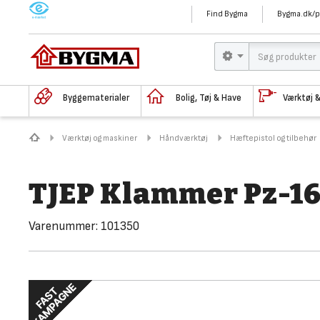
M
Find Bygma
Bygma.dk/p
Byggematerialer
Bolig, Tøj & Have
Værktøj 
Værktøj og maskiner
Håndværktøj
Hæftepistol og tilbehør
TJEP Klammer Pz-1
Varenummer:
101350