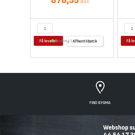
876,55
/
BOX
Få leveret
Få l
Levering 1-2 hverdage
Afhent i butik
FIND BYGMA
Webshop sup
44 54 17 3