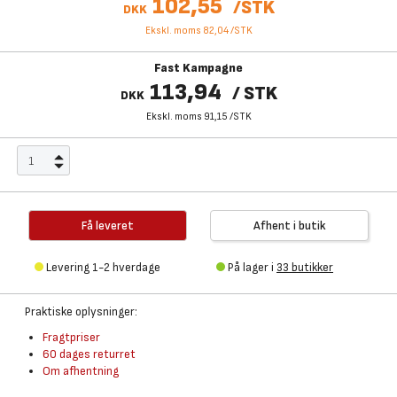
102,55
/
STK
DKK
Ekskl. moms 82,04
/
STK
Fast Kampagne
113,94
/
STK
DKK
Ekskl. moms 91,15
/
STK
Få leveret
Afhent i butik
Levering 1-2 hverdage
På lager i
33 butikker
Praktiske oplysninger:
Fragtpriser
60 dages returret
Om afhentning