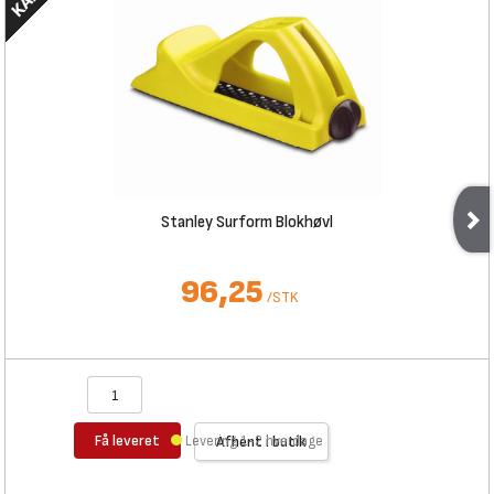
Stanley Surform Blokhøvl
96,25
/
STK
Få leveret
Levering 1-2 hverdage
Afhent i butik