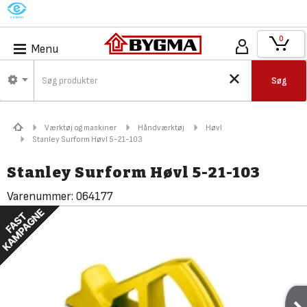
M
0
Menu
Søg
Værktøj og maskiner
Håndværktøj
Høvl
Stanley Surform Høvl 5-21-103
Stanley Surform Høvl 5-21-103
Varenummer:
064177