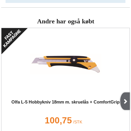
Andre har også købt
Olfa L-5 Hobbykniv 18mm m. skruelås + ComfortGrip
100,75
/
STK