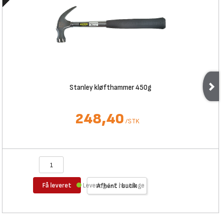
Stanley kløfthammer 450g
248,40
/
STK
Få leveret
Levering 1-2 hverdage
Afhent i butik