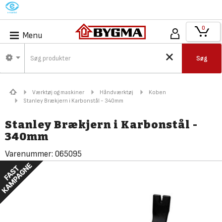
M
0
Menu
Søg
Værktøj og maskiner
Håndværktøj
Koben
Stanley Brækjern i Karbonstål - 340mm
Stanley Brækjern i Karbonstål -
340mm
Varenummer:
065095