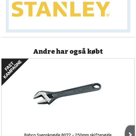
Andre har også købt
Bahco Svensknøgle 8072 - 250mm skiftenøgle