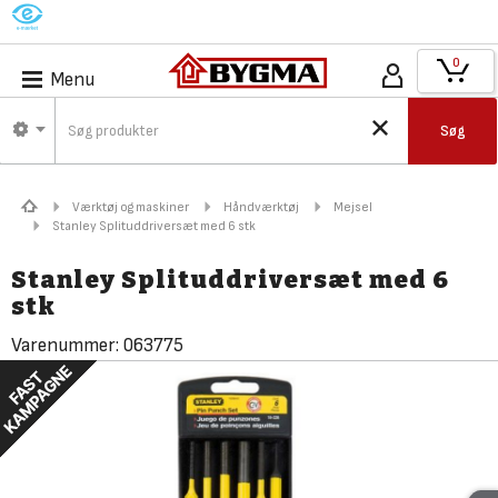
M
0
Menu
Søg
Værktøj og maskiner
Håndværktøj
Mejsel
Stanley Splituddriversæt med 6 stk
Stanley Splituddriversæt med 6
stk
Varenummer:
063775