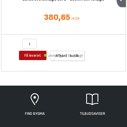
380,65
/
KOR
Få leveret
Levering 1-2 hverdage
Afhent i butik
FIND BYGMA
TILBUDSAVISER