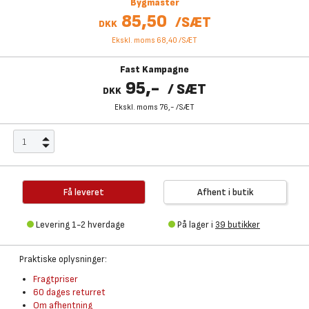
Bygmaster
85,50
/
SÆT
DKK
Ekskl. moms 68,40
/
SÆT
Fast Kampagne
95,-
/
SÆT
DKK
Ekskl. moms 76,-
/
SÆT
Få leveret
Afhent i butik
Levering 1-2 hverdage
På lager i
39 butikker
Praktiske oplysninger:
Fragtpriser
60 dages returret
Om afhentning