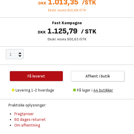
1.013,35
/
STK
DKK
Ekskl. moms 810,68
/
STK
Fast Kampagne
1.125,79
/
STK
DKK
Ekskl. moms 900,63
/
STK
Få leveret
Afhent i butik
Levering 1-2 hverdage
På lager i
44 butikker
Praktiske oplysninger:
Fragtpriser
60 dages returret
Om afhentning