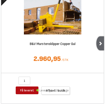
B&V Murstensklipper Copper Gul
2.960,95
/
STK
Få leveret
Levering 1-3 hverdage
Afhent i butik