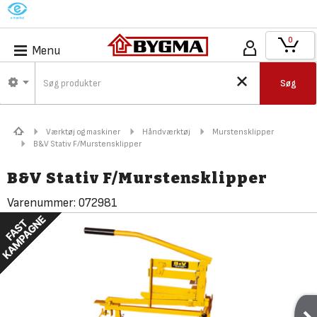
M
0
Menu
Søg
Værktøj og maskiner
Håndværktøj
Murstensklipper
B&V Stativ F/Murstensklipper
B&V Stativ F/Murstensklipper
Varenummer:
072981