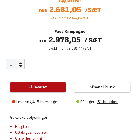
Bygmaster
2.681,05
/
SÆT
DKK
Ekskl. moms 2.144,84
/
SÆT
Fast Kampagne
2.978,05
/
SÆT
DKK
Ekskl. moms 2.382,44
/
SÆT
Få leveret
Afhent i butik
Levering 4-5 hverdage
På lager i
51 butikker
Praktiske oplysninger:
Fragtpriser
60 dages returret
Om afhentning