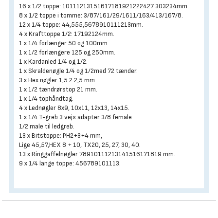
16 x 1/2 toppe: 10111213151617181921222427 303234mm.
8 x 1/2 toppe i tomme: 3/87/161/29/1611/163/413/167/8.
12 x 1/4 toppe: 44,555,5678910111213mm.
4 x Krafttoppe 1/2: 17192124mm.
1 x 1/4 forlænger 50 og 100mm.
1 x 1/2 forlængere 125 og 250mm.
1 x Kardanled 1/4 og 1/2.
1 x Skraldenøgle 1/4 og 1/2med 72 tænder.
3 x Hex nøgler 1,5 2 2,5 mm.
1 x 1/2 tændrørstop 21 mm.
1 x 1/4 tophåndtag.
4 x Lednøgler 8x9, 10x11, 12x13, 14x15.
1 x 1/4 T-greb 3 vejs adapter 3/8 female
1/2 male til ledgreb.
13 x Bitstoppe: PH2+3+4 mm,
Lige 45,57,HEX 8 + 10, TX20, 25, 27, 30, 40.
13 x Ringgaffelnøgler 78910111213141516171819 mm.
9 x 1/4 lange toppe: 456789101113.