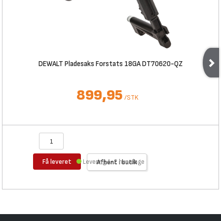
DEWALT Pladesaks Forstats 18GA DT70620-QZ
899,95
/
STK
Få leveret
Levering 1-2 hverdage
Afhent i butik