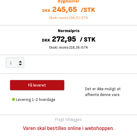
Bygmaster
245,65
/
STK
DKK
Ekskl. moms 196,52
/
STK
Normalpris
272,95
/
STK
DKK
Ekskl. moms 218,36
/
STK
Få leveret
Det er ikke muligt at
afhente denne vare.
Levering 1-2 hverdage
Fragt tillægges
Varen skal bestilles online i webshoppen.