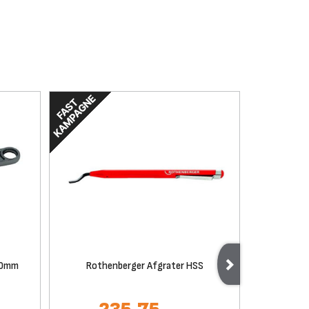
50mm
Rothenberger Afgrater HSS
Rothenbe