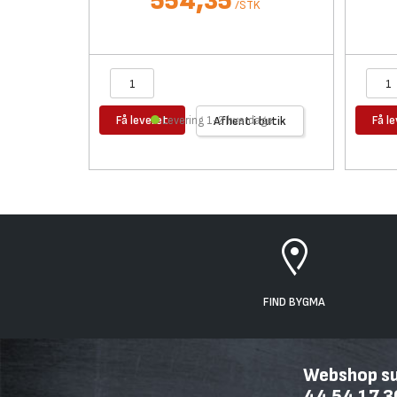
554,35
/
STK
Få leveret
Få l
Levering 1-2 hverdage
Afhent i butik
FIND BYGMA
Webshop sup
44 54 17 3