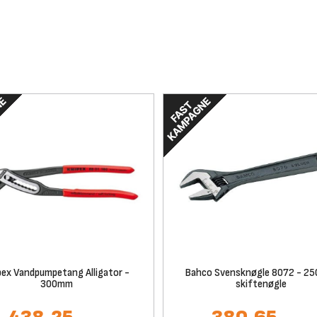
pex Vandpumpetang Alligator -
Bahco Svensknøgle 8072 - 2
300mm
skiftenøgle