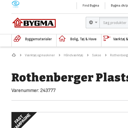
M
Find Bygma
Bygma.dk/p
Byggematerialer
Bolig, Tøj & Have
Værktøj 
Værktøj og maskiner
Håndværktøj
Sakse
Rothenberge
Rothenberger Plast
Varenummer:
243777