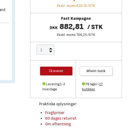
Ekskl. moms 635,72
/
STK
rent
Fast Kampagne
882,81
/
STK
DKK
Ekskl. moms 706,25
/
STK
Få leveret
Afhent i butik
Levering 1-2
På lager i
17
hverdage
butikker
Praktiske oplysninger:
Fragtpriser
60 dages returret
Om afhentning