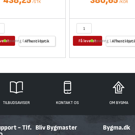
438,25
380,65
/
STK
/
KOR
everet
Få leveret
Levering 0-1 hverdage
Afhent i butik
Levering 1-2 hverdage
Afhent i buti
TILBUDSAVISER
KONTAKT OS
OM BYGMA
port - Tlf.
Bliv Bygmaster
Bygma.dk
0