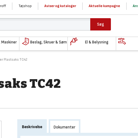
roff
Tøjshop
Aviser og kataloger
Aktuelle kampagne
Ans
Søg
& Maskiner
Beslag, Skruer & Søm
El & Belysning
r Plastsaks TC42
saks TC42
Beskrivelse
Dokumenter