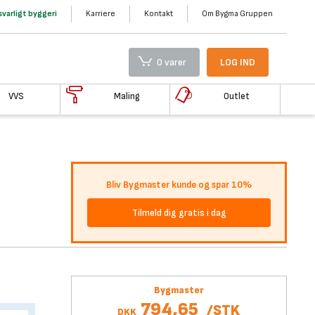
varligt byggeri
Karriere
Kontakt
Om Bygma Gruppen
0 varer
LOG IND
VVS
Maling
Outlet
Bliv Bygmaster kunde og spar 10%
Tilmeld dig gratis i dag
Bygmaster
794,65
/
STK
DKK