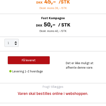
45,-
/
STK
DKK
Ekskl. moms 36,-
/
STK
Fast Kampagne
50,-
/
STK
DKK
Ekskl. moms 40,-
/
STK
Få leveret
Det er ikke muligt at
afhente denne vare.
Levering 1-2 hverdage
Fragt tillægges
Varen skal bestilles online i webshoppen.