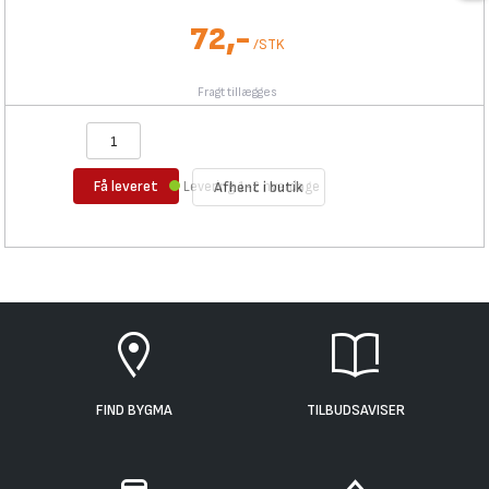
72,-
/
STK
Fragt tillægges
Få leveret
Levering 1-2 hverdage
Afhent i butik
FIND BYGMA
TILBUDSAVISER