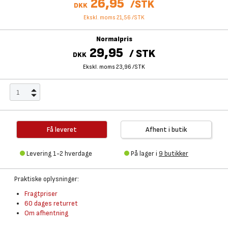
26,95
/
STK
DKK
Ekskl. moms 21,56
/
STK
Normalpris
29,95
/
STK
DKK
Ekskl. moms 23,96
/
STK
Få leveret
Afhent i butik
Levering 1-2 hverdage
På lager i
9 butikker
Praktiske oplysninger:
Fragtpriser
60 dages returret
Om afhentning